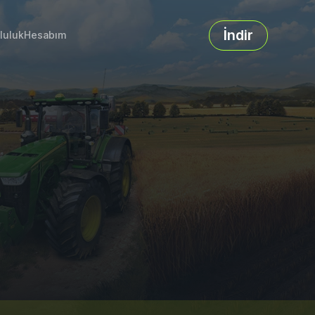
İndir
luluk
Hesabım