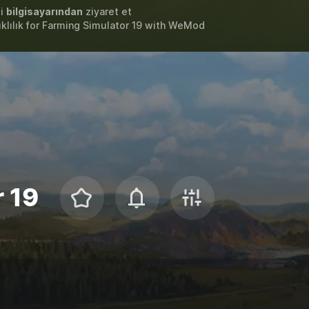
zi
bilgisayarından
ziyaret et
lılık for
Farming Simulator 19
with
WeMod