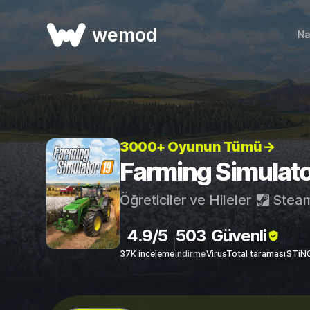
wemod
Na
3000+ Oyunun Tümü→
Farming Simulator 
Öğreticiler ve Hileler
Stea
4.9/5
503
Güvenli
37K inceleme
indirme
VirusTotal taraması
STiNG