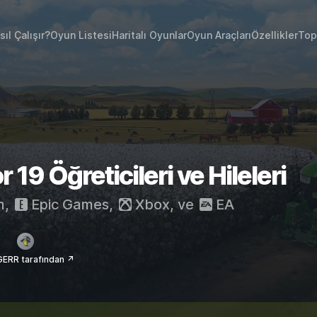
sıl Çalışır?
Oyun Listesi
Haritalı Oyunlar
Oyun Araçları
Özellikler
Top
19 Öğreticileri ve Hileleri
m
,
Epic Games
,
Xbox
, ve
EA
ERR tarafından ↗