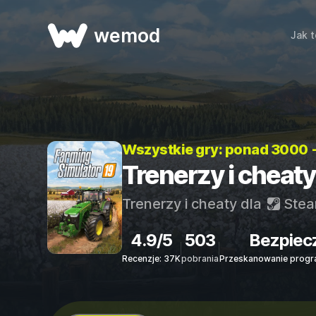
wemod
Jak t
Wszystkie gry: ponad 3000 
Trenerzy i cheaty
Trenerzy i cheaty dla
Ste
4.9/5
503
Bezpiec
Recenzje: 37K
pobrania
Przeskanowanie progr