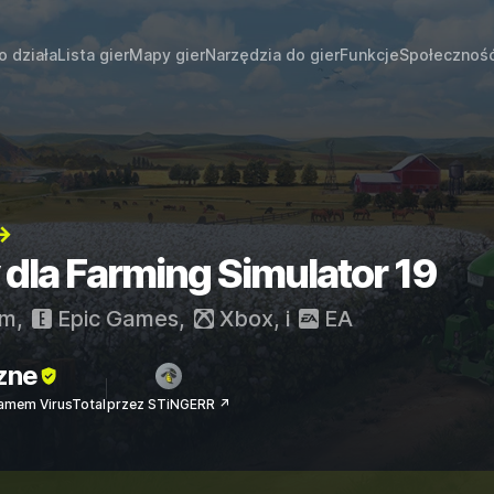
o działa
Lista gier
Mapy gier
Narzędzia do gier
Funkcje
Społecznoś
→
 dla Farming Simulator 19
am
,
Epic Games
,
Xbox
, i
EA
zne
amem VirusTotal
przez STiNGERR ↗