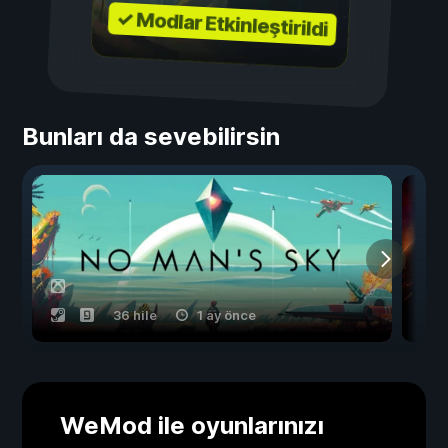
✓ Modlar Etkinleştirildi
Bunları da sevebilirsin
36 hile
1 ay önce
WeMod ile oyunlarınızı