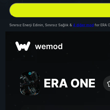
Sınırsız Enerji Edinin, Sınırsız Sağlık &
4 diğer mod
for
ERA 