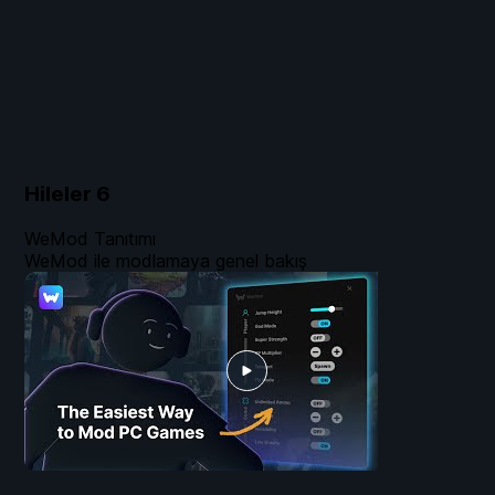
Hileler
6
WeMod Tanıtımı
WeMod ile modlamaya genel bakış