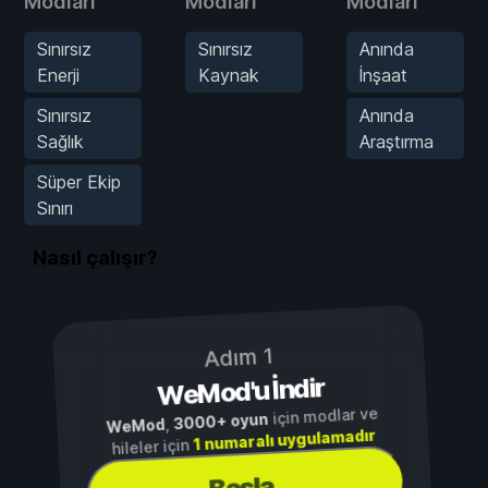
Modları
Modları
Modları
Sınırsız
Sınırsız
Anında
Enerji
Kaynak
İnşaat
Sınırsız
Anında
Sağlık
Araştırma
Süper Ekip
Sınırı
Nasıl çalışır?
Adım 1
WeMod'u İndir
için modlar ve
3000+ oyun
,
WeMod
1 numaralı uygulamadır
hileler için