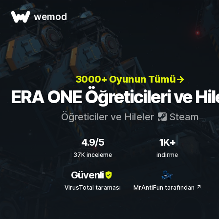
wemod
3000+ Oyunun Tümü→
ERA ONE Öğreticileri ve Hil
Öğreticiler ve Hileler
Steam
4.9/5
1K+
37K inceleme
indirme
Güvenli
VirusTotal taraması
MrAntiFun tarafından ↗