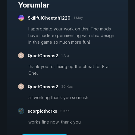
Yorumlar
SkillfulCheetah1220
1 May
I appreciate your work on this! The mods
have made experimenting with ship design
in this game so much more fun!
QuietCanvas2
1 Ara
thank you for fixing up the cheat for Era
One.
QuietCanvas2
30 Kas
all working thank you so mush
scorpiothorks
5 Kas
works fine now, thank you