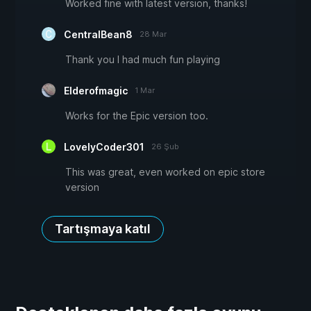
Worked fine with latest version, thanks!
CentralBean8
28 Mar
Thank you I had much fun playing
Elderofmagic
1 Mar
Works for the Epic version too.
LovelyCoder301
26 Şub
This was great, even worked on epic store
version
Tartışmaya katıl