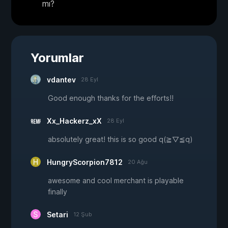
mı?
Yorumlar
vdantev
28 Eyl
Good enough thanks for the efforts!!
Xx_Hackerz_xX
28 Eyl
absolutely great! this is so good q(≧▽≦q)
HungryScorpion7812
20 Ağu
awesome and cool merchant is playable
finally
Setari
12 Şub