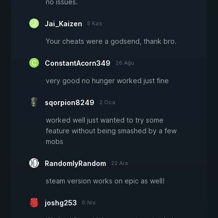
no issues.
Jai_Kaizen
5 Kas
Your cheats were a godsend, thank bro.
ConstantAcorn349
26 Ağu
very good no hunger worked just fine
sqorpion8249
2 Oca
worked well just wanted to try some
feature without being smashed by a few
mobs
RandomlyRandom
22 Ara
steam version works on epic as well!
joshg253
8 Nis