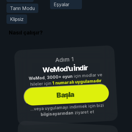
Eşyalar
Tanrı Modu
Klipsiz
Nasıl çalışır?
Adım 1
WeMod'u İndir
için modlar ve
3000+ oyun
,
WeMod
1 numaralı uygulamadır
hileler için
Başla
...veya uygulamayı indirmek için bizi
ziyaret et
bilgisayarından