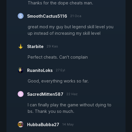
Thanks for the dope cheats man.
SmoothCactus5116
21 Oca
great mod my guy but legend skill level you
up instead of increasing my skill level
Starbite
29 Kas
Perfect cheats. Can't complain
RuanitoLoks
27 Eyl
Good, everything works so far.
SacredMitten587
22 Haz
I can finally play the game without dying to
bs. Thank you so much.
HubbaBubba27
14 May