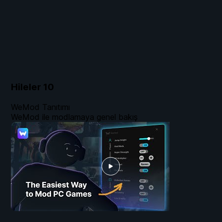
Hileler
10
WeMod Tanıtımı
WeMod ile modlamaya genel bakış