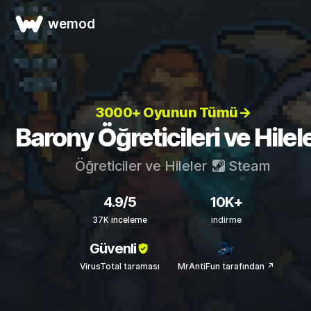
wemod
3000+ Oyunun Tümü→
Barony Öğreticileri ve Hilele
Öğreticiler ve Hileler
Steam
4.9/5
10K+
37K inceleme
indirme
Güvenli
VirusTotal taraması
MrAntiFun tarafından ↗