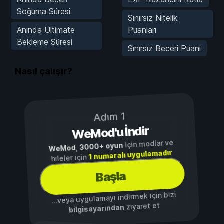
Soğuma Süresi
Sınırsız Nitelik
Anında Ultimate
Puanları
Bekleme Süresi
Sınırsız Beceri Puanı
Nasıl çalışır?
Adım 1
WeMod'u İndir
için modlar ve
3000+ oyun
,
WeMod
1 numaralı uygulamadır
hileler için
Başla
...veya uygulamayı indirmek için bizi
ziyaret et
bilgisayarından