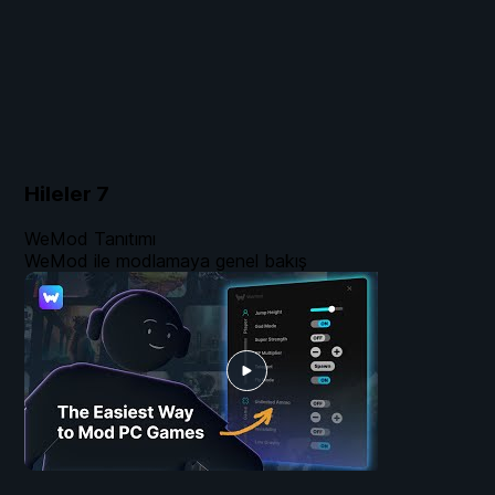
Hileler
7
WeMod Tanıtımı
WeMod ile modlamaya genel bakış