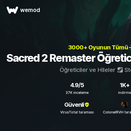
wemod
3000+ Oyunun Tümü
Sacred 2 Remaster Öğreticil
Öğreticiler ve Hileler
St
4.9/5
1K+
37K inceleme
indirme
Güvenli
VirusTotal taraması
ColonelRVH tar