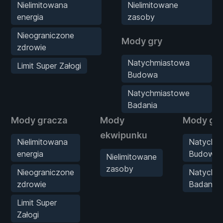
Nielimitowana
Nielimitowane
energia
zasoby
Nieograniczone
Mody gry
zdrowie
Natychmiastowa
Limit Super Załogi
Budowa
Natychmiastowe
Badania
Mody gracza
Mody
Mody gr
ekwipunku
Nielimitowana
Natychm
energia
Budowa
Nielimitowane
zasoby
Nieograniczone
Natychm
zdrowie
Badania
Limit Super
Załogi