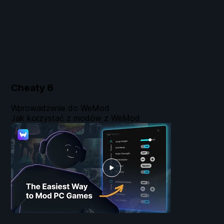
Cheaty
6
Wprowadzenie do WeMod
Jak korzystać z modów z WeMod