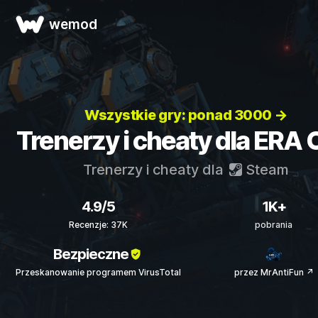
wemod
Wszystkie gry: ponad 3000 →
Trenerzy i cheaty dla ERA
Trenerzy i cheaty dla
Steam
4.9/5
1K+
Recenzje: 37K
pobrania
Bezpieczne
Przeskanowanie programem VirusTotal
przez MrAntiFun ↗