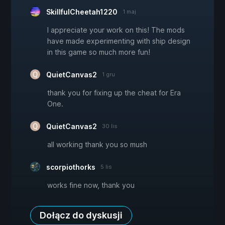
SkillfulCheetah1220
1 maj
I appreciate your work on this! The mods
have made experimenting with ship design
in this game so much more fun!
QuietCanvas2
1 gru
thank you for fixing up the cheat for Era
One.
QuietCanvas2
30 lis
all working thank you so mush
scorpiothorks
5 lis
works fine now, thank you
Dołącz do dyskusji