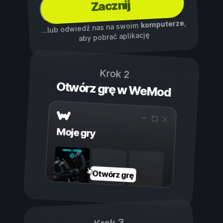
Zacznij
,
komputerze
...lub odwiedź nas na swoim
aby pobrać aplikację
Krok 2
Otwórz grę w WeMod
Moje gry
Otwórz grę