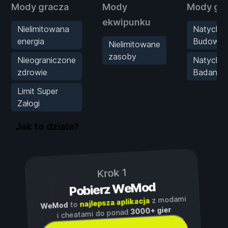
Mody gracza
Mody
Mody gr
ekwipunku
Nielimitowana
Natychm
energia
Budowa
Nielimitowane
zasoby
Nieograniczone
Natychm
zdrowie
Badania
Limit Super
Załogi
Jak to działa?
Krok 1
Pobierz WeMod
z modami
najlepsza aplikacja
to
WeMod
3000+ gier
i cheatami do ponad