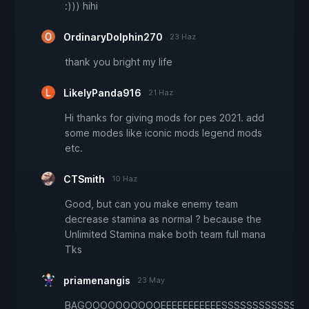
:))) hihi
OrdinaryDolphin270
23 Haz
thank you bright my life
LikelyPanda916
21 Haz
Hi thanks for giving mods for pes 2021. add
some modes like iconic mods legend mods
etc.
CTSmith
10 Haz
Good, but can you make enemy team
decrease stamina as normal ? because the
Unlimited Stamina make both team full mana
Tks
priamenangis
23 May
BAGOOOOOOOOOOEEEEEEEEEEESSSSSSSSSSSSS