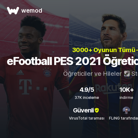
wemod
3000+ Oyunun Tümü
eFootball PES 2021 Öğreticil
Öğreticiler ve Hileler
St
4.9/5
10K+
37K inceleme
indirme
Güvenli
VirusTotal taraması
FLiNG tarafında