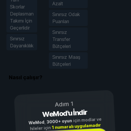
Azalt
Skorlar
Deplasman
Sınırsız Odak
Takımı İçin
Puanları
Geçerlidir
Sınırsız
Sınırsız
Transfer
Dayanıklılık
Bütçeleri
Sınırsız Maaş
Bütçeleri
Nasıl çalışır?
Adım 1
WeMod'u İndir
için modlar ve
3000+ oyun
,
WeMod
1 numaralı uygulamadır
hileler için