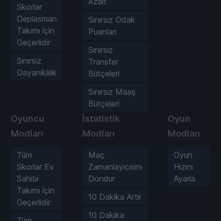
Azalt
Skorlar
Deplasman
Sınırsız Odak
Takımı İçin
Puanları
Geçerlidir
Sınırsız
Sınırsız
Transfer
Dayanıklılık
Bütçeleri
Sınırsız Maaş
Bütçeleri
Oyuncu
İstatistik
Oyun
Modları
Modları
Modları
Tüm
Maç
Oyun
Skorlar Ev
Zamanlayıcısını
Hızını
Sahibi
Dondur
Ayarla
Takımı İçin
10 Dakika Artır
Geçerlidir
10 Dakika
Tüm