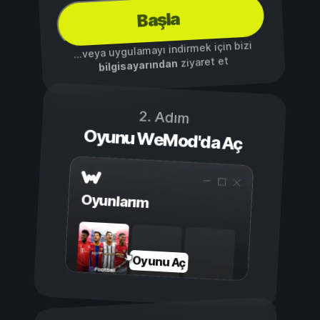
Başla
...veya uygulamayı indirmek için bizi
ziyaret et
bilgisayarından
2. Adım
Oyunu WeMod'da Aç
Oyunlarım
Oyunu Aç