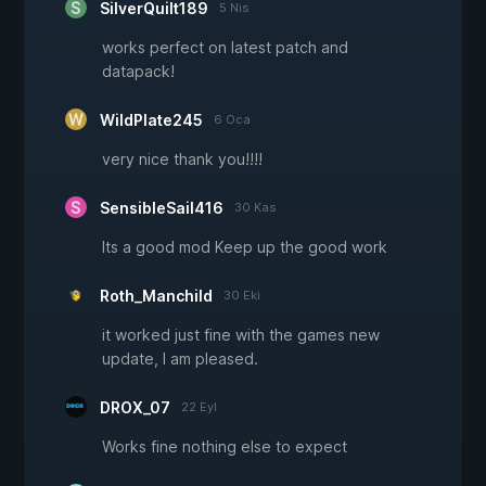
SilverQuilt189
5 Nis
works perfect on latest patch and
datapack!
WildPlate245
6 Oca
very nice thank you!!!!
SensibleSail416
30 Kas
Its a good mod Keep up the good work
Roth_Manchild
30 Eki
it worked just fine with the games new
update, I am pleased.
DROX_07
22 Eyl
Works fine nothing else to expect