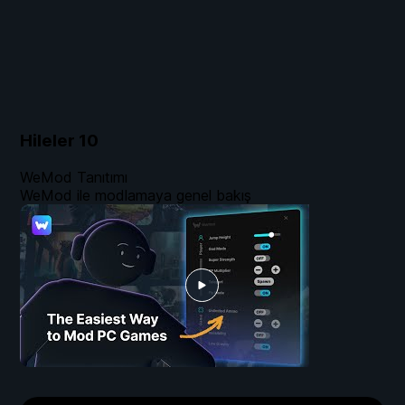
Hileler
10
WeMod Tanıtımı
WeMod ile modlamaya genel bakış