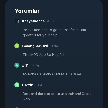
Yorumlar
Khayetheone
31 Eki
thanks man had to get a transfer in I am
greatfull for your help
GalangSamukti
11 Ara
This MOD App So Helpfull
ai11
24 Ağu
AMAZING STAMINA LMFAOAOAOOAO
Darzin
3 Eyl
Best and the easiest to use trainers! Great
work!