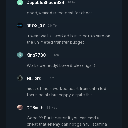
CapableShade634
18 Eyl
good,wemod is the best for cheat
DROX_07
26 Tem
It went well all worked but im not so sure on
the unlimeted transfer budget
King7780
16 Tem
Works perfectly! Love & blessings :)
elf_lord
11 Tem
most of them worked apart from unlimited
focus points but happy dispite this
CTSmith
29 Haz
Good ^^ But it better if you can mod a
cheat that enemy can not gain full stamina