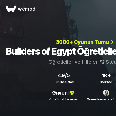
wemod
3000+ Oyunun Tümü→
Builders of Egypt Öğreticiler
Öğreticiler ve Hileler
Ste
4.9/5
1K+
37K inceleme
indirme
Güvenli
VirusTotal taraması
GreenHouse tarafı