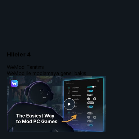
Hileler
4
WeMod Tanıtımı
WeMod ile modlamaya genel bakış