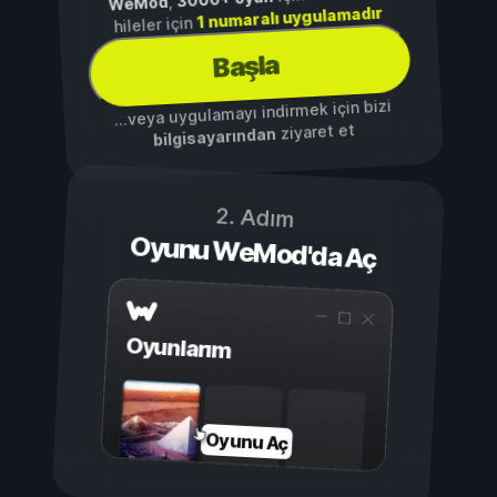
,
WeMod
1 numaralı uygulamadır
hileler için
Başla
...veya uygulamayı indirmek için bizi
ziyaret et
bilgisayarından
2. Adım
Oyunu WeMod'da Aç
Oyunlarım
Oyunu Aç