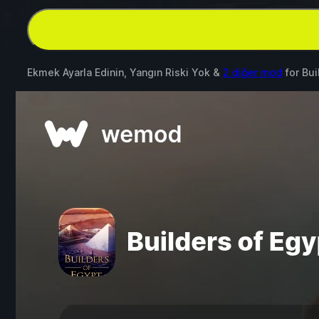
Ekmek Ayarla Edinin, Yangın Riski Yok &
2 diğer mod
for
Bui