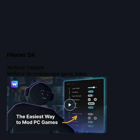
Hileler
24
WeMod Tanıtımı
WeMod ile modlamaya genel bakış