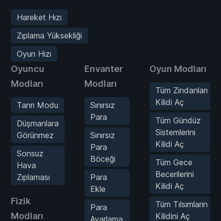
Hareket Hızı
Zıplama Yüksekliği
Oyun Hızı
Oyuncu
Envanter
Oyun Modları
Modları
Modları
Tüm Zindanları
Kilidi Aç
Tanrı Modu
Sınırsız
Para
Tüm Gündüz
Düşmanlara
Sistemlerini
Görünmez
Sınırsız
Kilidi Aç
Para
Sonsuz
Böceği
Tüm Gece
Hava
Becerilerini
Zıplaması
Para
Kilidi Aç
Ekle
Fizik
Tüm Tılsımların
Para
Modları
Kilidini Aç
Ayarlama