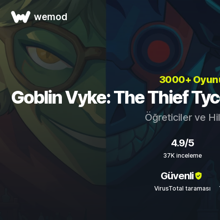
wemod
3000+ Oyun
Goblin Vyke: The Thief Tyco
Öğreticiler ve Hi
4.9/5
37K inceleme
Güvenli
VirusTotal taraması