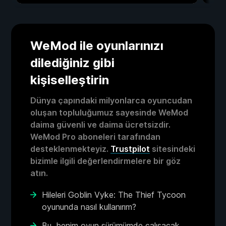
WeMod ile oyunlarınızı
dilediğiniz gibi
kişiselleştirin
Dünya çapındaki milyonlarca oyuncudan
oluşan topluluğumuz sayesinde WeMod
daima güvenli ve daima ücretsizdir.
WeMod Pro aboneleri tarafından
desteklenmekteyiz.
Trustpilot
sitesindeki
bizimle ilgili değerlendirmelere bir göz
atın.
Hileleri Goblin Vyke: The Thief Tycoon
oyununda nasıl kullanırım?
Bu, benim oyun sürümümde çalışacak