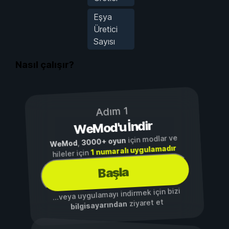
Eşya
Üretici
Sayısı
Nasıl çalışır?
Adım 1
WeMod'u İndir
için modlar ve
3000+ oyun
,
WeMod
1 numaralı uygulamadır
hileler için
Başla
...veya uygulamayı indirmek için bizi
ziyaret et
bilgisayarından