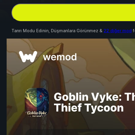
Tanrı Modu Edinin, Düşmanlara Görünmez &
22 diğer mod
f