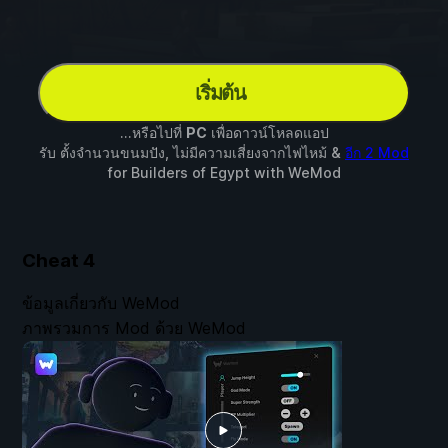
เริ่มต้น
...หรือไปที่
PC
เพื่อดาวน์โหลดแอป
รับ ตั้งจำนวนขนมปัง, ไม่มีความเสี่ยงจากไฟไหม้ &
อีก 2 Mod
for
Builders of Egypt
with
WeMod
Cheat
4
ข้อมูลเกี่ยวกับ WeMod
ภาพรวมการ Mod ด้วย WeMod