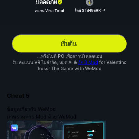
ปลอดภัย
โดย STiNGERR ↗
สแกน VirusTotal
เริ่มต้น
...หรือไปที่
PC
เพื่อดาวน์โหลดแอป
รับ คะแนน VR ไม่จำกัด, หยุด AI &
อีก 3 Mod
for
Valentino
Rossi The Game
with
WeMod
Cheat
5
ข้อมูลเกี่ยวกับ WeMod
ภาพรวมการ Mod ด้วย WeMod