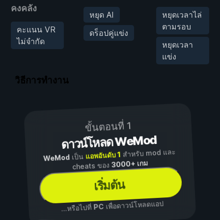
คงคลัง
หยุด AI
หยุดเวลาไล่
ตามรอบ
คะแนน VR
ดร็อปคู่แข่ง
ไม่จำกัด
หยุดเวลา
แข่ง
วิธีการทำงาน
ขั้นตอนที่ 1
ดาวน์โหลด WeMod
สำหรับ mod และ
แอพอันดับ 1
เป็น
WeMod
3000+ เกม
cheats ของ
เริ่มต้น
เพื่อดาวน์โหลดแอป
PC
...หรือไปที่