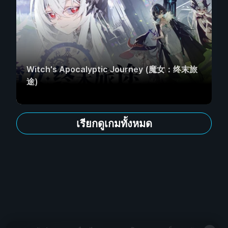
Witch's Apocalyptic Journey (魔女：终末旅
途)
เรียกดูเกมทั้งหมด