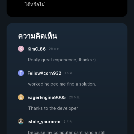
ได้หรือไม่
ความคิดเห็น
KimC_86
28 ธ.ค.
Really great experience, thanks :)
FellowAcorn932
1 ธ.ค.
worked helped me find a solution.
EagerEngine9005
29 พ.ย.
Thanks to the developer
istole_youroreo
5 ส.ค.
because my computer cant handle still