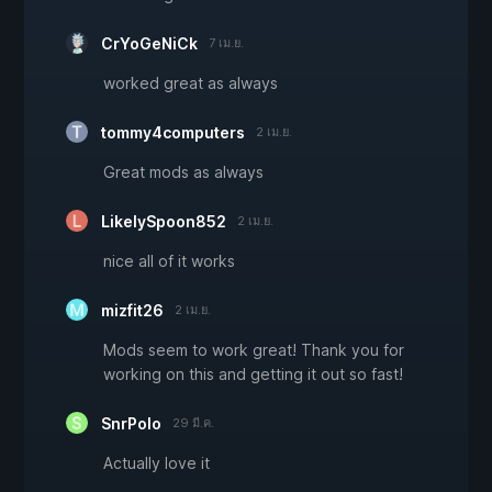
CrYoGeNiCk
7 เม.ย.
worked great as always
tommy4computers
2 เม.ย.
Great mods as always
LikelySpoon852
2 เม.ย.
nice all of it works
mizfit26
2 เม.ย.
Mods seem to work great! Thank you for
working on this and getting it out so fast!
SnrPolo
29 มี.ค.
Actually love it