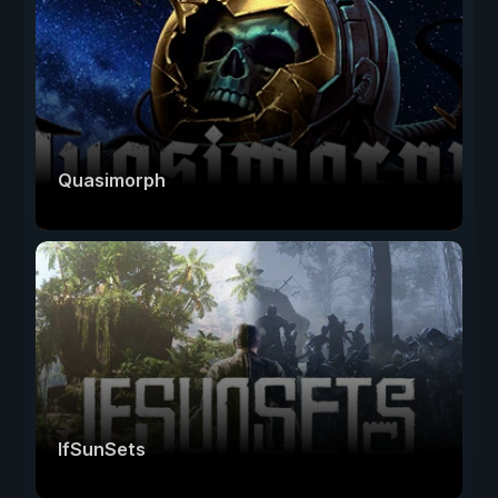
Quasimorph
IfSunSets