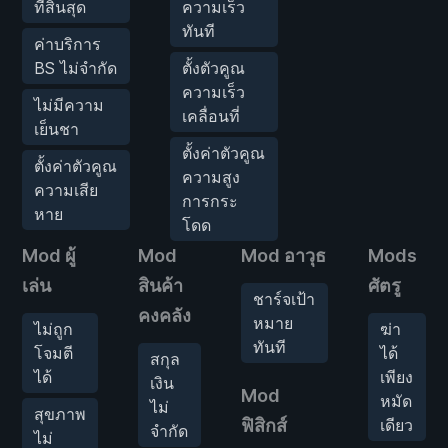
ที่สิ้นสุด
ความเร็ว
ทันที
ค่าบริการ
BS ไม่จำกัด
ตั้งตัวคูณ
ความเร็ว
ไม่มีความ
เคลื่อนที่
เย็นชา
ตั้งค่าตัวคูณ
ตั้งค่าตัวคูณ
ความสูง
ความเสีย
การกระ
หาย
โดด
Mod ผู้
Mod
Mod อาวุธ
Mods
เล่น
สินค้า
ศัตรู
ชาร์จเป้า
คงคลัง
หมาย
ไม่ถูก
ฆ่า
ทันที
โจมตี
ได้
สกุล
ได้
เพียง
เงิน
Mod
หมัด
ไม่
สุขภาพ
ฟิสิกส์
เดียว
จำกัด
ไม่