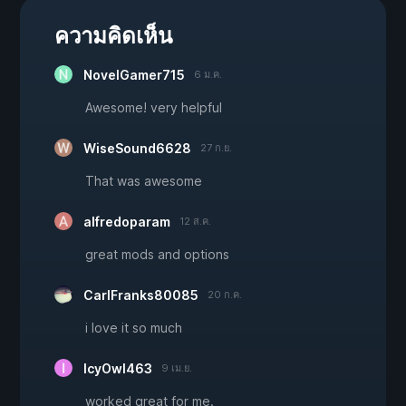
ความคิดเห็น
NovelGamer715
6 ม.ค.
Awesome! very helpful
WiseSound6628
27 ก.ย.
That was awesome
alfredoparam
12 ส.ค.
great mods and options
CarlFranks80085
20 ก.ค.
i love it so much
IcyOwl463
9 เม.ย.
worked great for me.