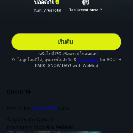
ปลอดภัย
โดย GreenHouse ↗
สแกน VirusTotal
เริ่มต้น
...หรือไปที่
PC
เพื่อดาวน์โหลดแอป
รับ ไม่ถูกโจมตีได้, สุขภาพไม่จำกัด &
อีก 12 Mod
for
SOUTH
PARK: SNOW DAY!
with
WeMod
Cheat
14
Part of the
South Park
series
ข้อมูลเกี่ยวกับ WeMod
ภาพรวมการ Mod ด้วย WeMod