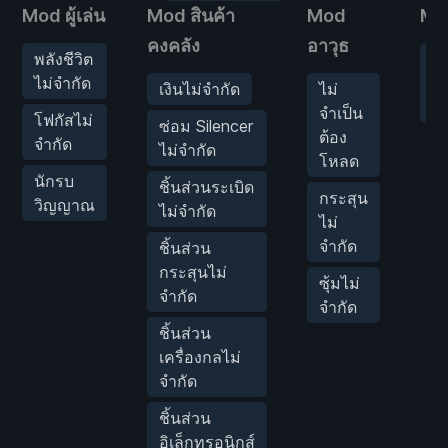
Mod ผู้เล่น
Mod สินค้า
Mod
Mo
คงคลัง
อาวุธ
พลังชีวิต
ตั
ไม่จำกัด
คว
เงินไม่จำกัด
ไม่
เก
จำเป็น
โฟกัสไม่
ซ่อม Silencer
ต้อง
จำกัด
ไม่จำกัด
โหลด
นักรบ
ชิ้นส่วนระเบิด
กระสุน
วิญญาณ
ไม่จำกัด
ไม่
จำกัด
ชิ้นส่วน
กระสุนไม่
ซุ้มไม่
จำกัด
จำกัด
ชิ้นส่วน
เครื่องกลไม่
จำกัด
ชิ้นส่วน
อิเล็กทรอนิกส์