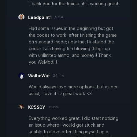
Thank you for the trainer. it is working great
Leadpaint1
5 มี.ค.
Had some issues in the beginning but got
the codes to work, after finishing the game
on standard mode; now that I installed the
codes I am having fun blowing things up
with unlimited ammo, and money!! Thank
you WeMod!!!
WolfieWuf
24 ก.พ.
Would always love more options, but as per
usual, I love it :D great work <3
KC5SDY
19 ก.พ.
Everything worked great. I did start noticing
an issue where I would get stuck and
unable to move after lifting myself up a