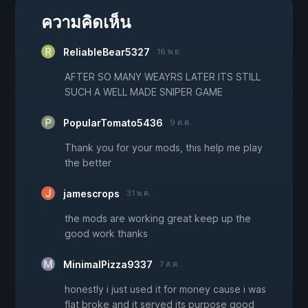
ความคิดเห็น
ReliableBear5327
16 พ.ย.
AFTER SO MANY WEAYRS LATER ITS STILL
SUCH A WELL MADE SNIPER GAME
PopularTomato5436
9 ต.ค.
Thank you for your mods, this help me play
the better
jamescrops
31 พ.ค.
the mods are working great keep up the
good work thanks
MinimalPizza9337
7 ส.ค.
honestly i just used it for money cause i was
flat broke and it served its purpose good