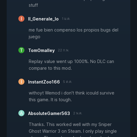
stuff
Il_Generale_Io
1 ม.ค.
me fue bien compenso los propios bugs del
juego
TomOmalley
22 ก.พ.
Replay value went up 1000%. No DLC can
compare to this mod.
InstantZoo166
5 ต.ค.
withoyt Wemod i don't think icould survive
this game. It is tough.
AbsoluteGamer563
2 พ.ค.
Thanks. This worked well with my Sniper
Ghost Warrior 3 on Steam. I only play single