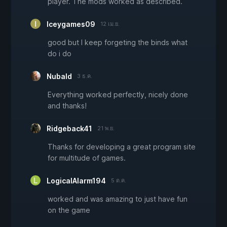
player. The mods worked as described.
Iceygames09
12 เม.ย.
good but I keep forgeting the binds what
do i do
Nubald
3 ธ.ค.
Everything worked perfectly, nicely done
and thanks!
Ridgeback41
21 พ.ย.
Thanks for developing a great program site
for multitude of games.
LogicalAlarm194
5 ต.ค.
worked and was amazing to just have fun
on the game