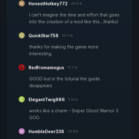
HonestHotkey772
26 ส.ค.
I can't imagine the time and effort that goes
into the creation of a mod like this...thanks!
QuickStar758
30 ก.ค.
thanks for making the game more
interesting.
Redfromamogus
12 ก.ค.
GOOD but in the toturial the guide
disappears
ElegantTwig986
5 เม.ย.
works like a charm - Sniper Ghost Warrior 3
GOG
HumbleDeer338
29 มี.ค.