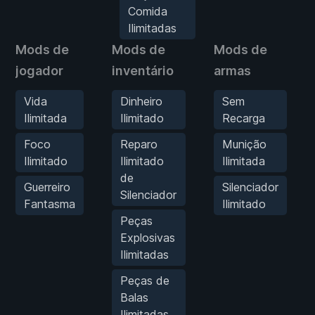
Comida
Ilimitadas
Mods de
Mods de
Mods de
jogador
inventário
armas
Vida
Dinheiro
Sem
Ilimitada
Ilimitado
Recarga
Foco
Reparo
Munição
Ilimitado
Ilimitado
Ilimitada
de
Guerreiro
Silenciador
Silenciador
Fantasma
Ilimitado
Peças
Explosivas
Ilimitadas
Peças de
Balas
Ilimitadas