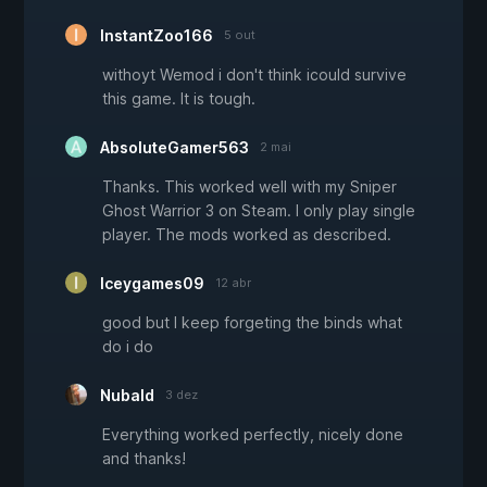
InstantZoo166
5 out
withoyt Wemod i don't think icould survive
this game. It is tough.
AbsoluteGamer563
2 mai
Thanks. This worked well with my Sniper
Ghost Warrior 3 on Steam. I only play single
player. The mods worked as described.
Iceygames09
12 abr
good but I keep forgeting the binds what
do i do
Nubald
3 dez
Everything worked perfectly, nicely done
and thanks!