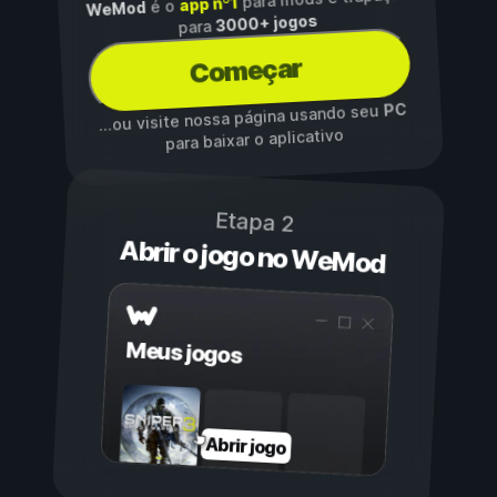
app nº1
é o
WeMod
3000+ jogos
para
Começar
PC
...ou visite nossa página usando seu
para baixar o aplicativo
Etapa 2
Abrir o jogo no WeMod
Meus jogos
Abrir jogo