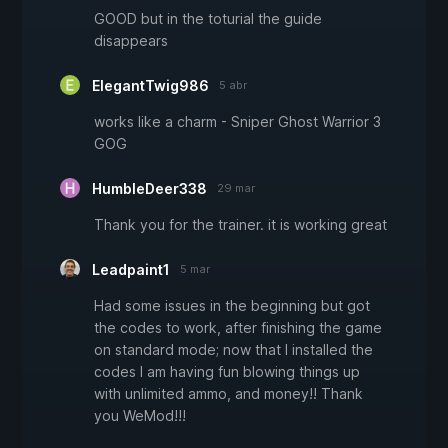
GOOD but in the toturial the guide
disappears
ElegantTwig986
5 abr
works like a charm - Sniper Ghost Warrior 3
GOG
HumbleDeer338
29 mar
Thank you for the trainer. it is working great
Leadpaint1
5 mar
Had some issues in the beginning but got
the codes to work, after finishing the game
on standard mode; now that I installed the
codes I am having fun blowing things up
with unlimited ammo, and money!! Thank
you WeMod!!!