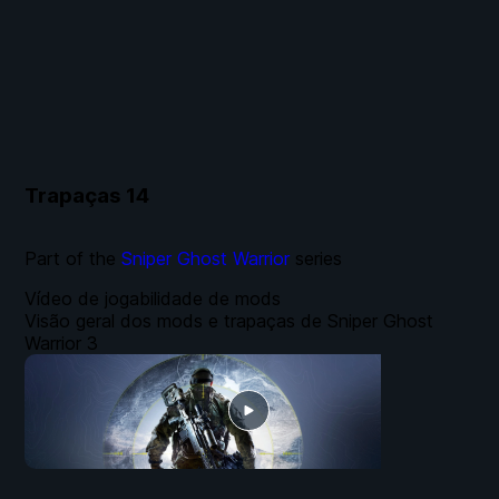
Trapaças
14
Part of the
Sniper Ghost Warrior
series
Vídeo de jogabilidade de mods
Visão geral dos mods e trapaças de Sniper Ghost
Warrior 3