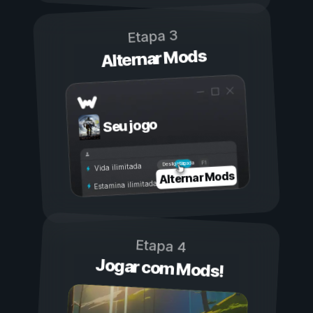
Etapa 3
Alternar Mods
Seu jogo
Ligada
Desligada
Vida ilimitada
Alternar Mods
Estamina ilimitada
Etapa 4
Jogar com Mods!