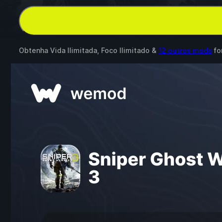
Obtenha Vida Ilimitada, Foco Ilimitado &
12 outros mods
fo