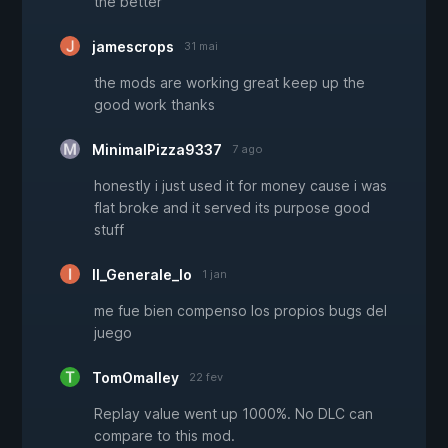
the better
jamescrops
31 mai
the mods are working great keep up the
good work thanks
MinimalPizza9337
7 ago
honestly i just used it for money cause i was
flat broke and it served its purpose good
stuff
Il_Generale_Io
1 jan
me fue bien compenso los propios bugs del
juego
TomOmalley
22 fev
Replay value went up 1000%. No DLC can
compare to this mod.