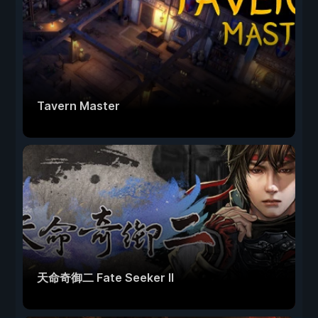
Tavern Master
天命奇御二 Fate Seeker II