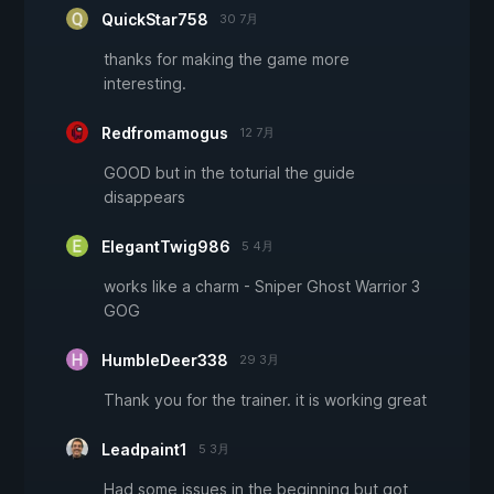
QuickStar758
30 7月
thanks for making the game more
interesting.
Redfromamogus
12 7月
GOOD but in the toturial the guide
disappears
ElegantTwig986
5 4月
works like a charm - Sniper Ghost Warrior 3
GOG
HumbleDeer338
29 3月
Thank you for the trainer. it is working great
Leadpaint1
5 3月
Had some issues in the beginning but got