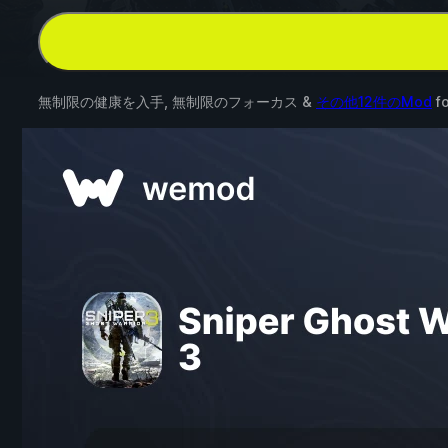
無制限の健康を入手, 無制限のフォーカス &
その他12件のMod
f