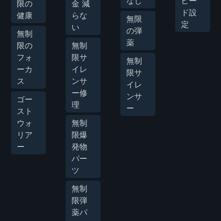
なし
ピー
限の
金 減
ド設
健康
らな
無限
定
い
の弾
無制
薬
限の
無制
フォ
限サ
無制
ーカ
イレ
限サ
ス
ンサ
イレ
ー修
ンサ
ゴー
理
ー
スト
ウォ
無制
リア
限爆
ー
発物
パー
ツ
無制
限弾
薬パ