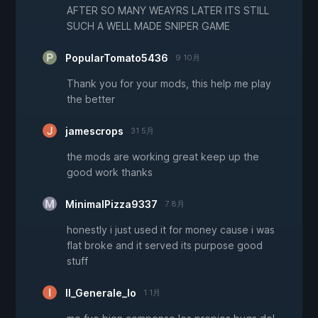
AFTER SO MANY WEAYRS LATER ITS STILL
SUCH A WELL MADE SNIPER GAME
PopularTomato5436
9 10月
Thank you for your mods, this help me play
the better
jamescrops
31 5月
the mods are working great keep up the
good work thanks
MinimalPizza9337
7 8月
honestly i just used it for money cause i was
flat broke and it served its purpose good
stuff
Il_Generale_Io
1 1月