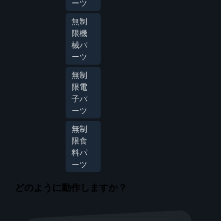
ーツ
無制
限機
械パ
ーツ
無制
限電
子パ
ーツ
無制
限食
料パ
ーツ
どのように動作しますか？