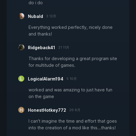
do i do
Nubald
3 12月
Everything worked perfectly, nicely done
and thanks!
Ridgeback41
21 11月
Thanks for developing a great program site
for multitude of games.
LogicalAlarm194
5 10月
worked and was amazing to just have fun
on the game
HonestHotkey772
26 8月
I can't imagine the time and effort that goes
into the creation of a mod like this...thanks!