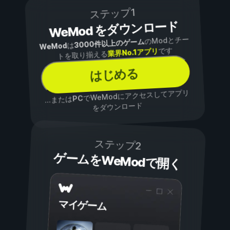
ステップ1
WeMod をダウンロード
のModとチー
3000件以上のゲーム
は
WeMod
です
業界No.1アプリ
トを取り揃える
はじめる
でWeModにアクセスしてアプリ
PC
...または
をダウンロード
ステップ2
ゲームをWeModで開く
マイゲーム