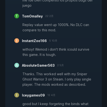
me fue bien compenso los propios bugs del
juego
TomOmalley
22 2月
Replay value went up 1000%. No DLC can
compare to this mod.
InstantZoo166
5 10月
withoyt Wemod i don't think icould survive
this game. It is tough.
AbsoluteGamer563
2 5月
Thanks. This worked well with my Sniper
Ghost Warrior 3 on Steam. I only play single
player. The mods worked as described.
Iceygames09
12 4月
good but I keep forgeting the binds what