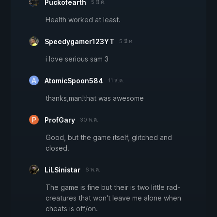
Puckofearth
5 มี.ค.
Health worked at least.
Speedygamer123YT
5 มี.ค.
i love serious sam 3
AtomicSpoon584
11 ส.ค.
thanks,man!that was awesome
ProfGary
30 พ.ค.
Good, but the game itself, glitched and
closed.
LiLSinistar
6 พ.ค.
The game is fine but their is two little rad-
creatures that won't leave me alone when
cheats is off/on.