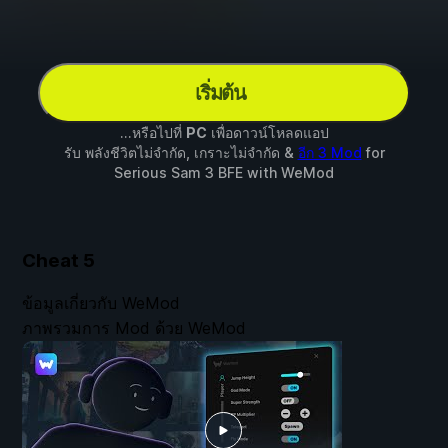
เริ่มต้น
...หรือไปที่
PC
เพื่อดาวน์โหลดแอป
รับ พลังชีวิตไม่จำกัด, เกราะไม่จำกัด &
อีก 3 Mod
for
Serious Sam 3 BFE
with
WeMod
Cheat
5
ข้อมูลเกี่ยวกับ WeMod
ภาพรวมการ Mod ด้วย WeMod