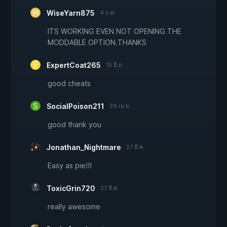
WiseYarn875
4 ก.ค.
ITS WORKING EVEN NOT OPENING THE
MODDABLE OPTION.THANKS
ExpertCoat265
15 มิ.ย.
good cheats
SocialPoison211
29 เม.ย.
good thank you
Jonathan_Nightmare
27 มี.ค.
Easy as pie!!!
ToxicGrin720
27 มี.ค.
really awesome