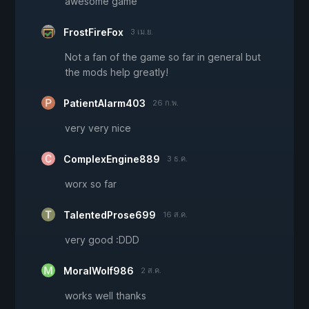
awesome game
FrostFireFox
3 เม.ย.
Not a fan of the game so far in general but
the mods help greatly!
PatientAlarm403
26 ก.พ.
very very nice
ComplexEngine889
3 ธ.ค.
worx so far
TalentedProse699
16 ส.ค.
very good :DDD
MoralWolf986
2 ส.ค.
works well thanks