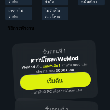
จำกัด
จำกัด
หมัดเดียว
เกราะไม่
ไม่จำเป็น
จำกัด
ต้องโหลด
วิธีการทำงาน
ขั้นตอนที่ 1
ดาวน์โหลด WeMod
สำหรับ mod และ
แอพอันดับ 1
เป็น
WeMod
3000+ เกม
cheats ของ
เริ่มต้น
เพื่อดาวน์โหลดแอป
PC
...หรือไปที่
ขั้นตอนที่ 2