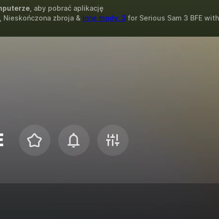
puterze
, aby pobrać aplikację
, Nieskończona zbroja &
Inne mody: 3
for
Serious Sam 3 BFE
wit