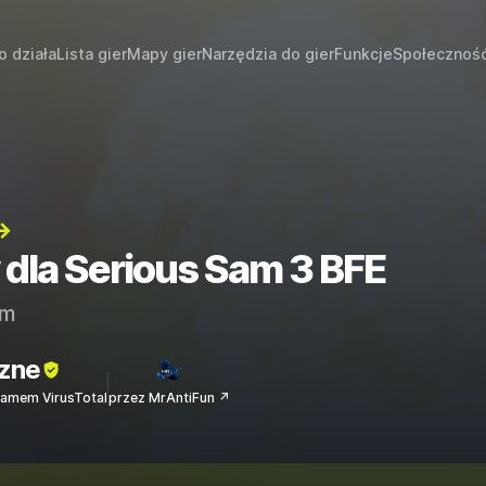
o działa
Lista gier
Mapy gier
Narzędzia do gier
Funkcje
Społecznoś
→
 dla Serious Sam 3 BFE
am
zne
amem VirusTotal
przez MrAntiFun ↗