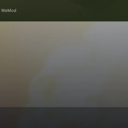
h
WeMod