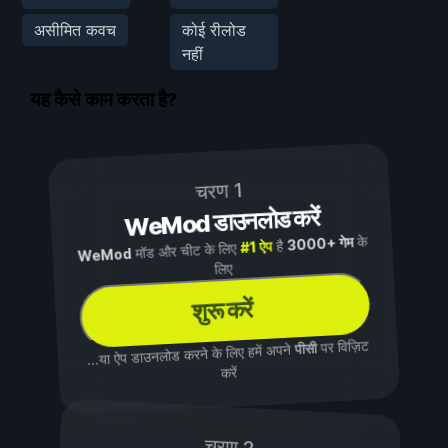
असीमित कवच
कोई रीलोड
नहीं
यह कैसे काम करता है?
चरण 1
WeMod डाउनलोड करें
के
3000+ गेम
है
#1 ऐप
मॉड और चीट के लिए
WeMod
लिए
शुरू करें
पर विज़िट
पीसी
...या ऐप डाउनलोड करने के लिए हमें अपने
करें
चरण 2