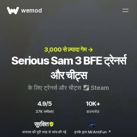
wemod
3,000 से ज़्यादा गेम →
Serious Sam 3 BFE ट्रेनर्स
और चीट्स
के लिए ट्रेनर्स और चीट्स
Steam
4.9/5
10K+
37K समीक्षाएं
डाउनलोड
सुरक्षित
वायरस की पूरी तरह से जांच की गई
इनके द्वारा MrAntiFun ↗