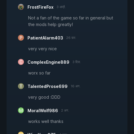
FrostFireFox
3 अप्रै.
Not a fan of the game so far in general but
the mods help greatly!
PatientAlarm403
26 फ़र.
very very nice
ComplexEngine889
3 दिस.
worx so far
TalentedProse699
16 अग.
very good :DDD
MoralWolf986
2 अग.
works well thanks