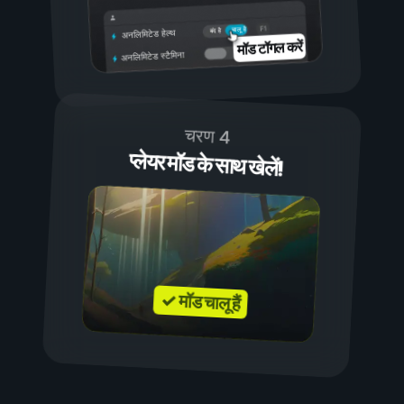
चालू है
बंद है
अनलिमिटेड हेल्थ
मॉड टॉगल करें
अनलिमिटेड स्टैमिना
चरण 4
प्लेयर मॉड के साथ खेलें!
✓ मॉड चालू हैं