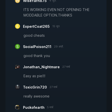
WiseYarn875
4 जुल.
ITS WORKING EVEN NOT OPENING THE
MODDABLE OPTION.THANKS
ExpertCoat265
15 जून
good cheats
SocialPoison211
29 अप्रै.
good thank you
Jonathan_Nightmare
27 मार्च
Easy as pie!!!
ToxicGrin720
27 मार्च
really awesome
Puckofearth
5 मार्च