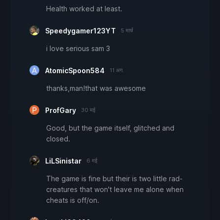
Health worked at least.
Speedygamer123YT
5 मार्च
i love serious sam 3
AtomicSpoon584
11 अग.
thanks,man!that was awesome
ProfGary
30 मई
Good, but the game itself, glitched and
closed.
LiLSinistar
6 मई
The game is fine but their is two little rad-
creatures that won't leave me alone when
cheats is off/on.