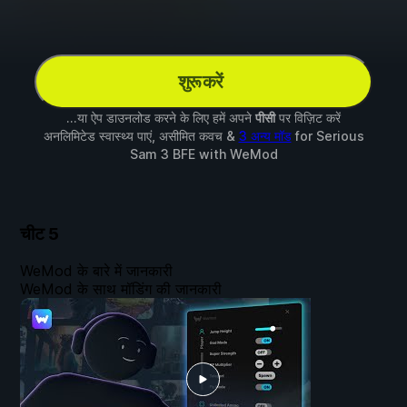
शुरू करें
...या ऐप डाउनलोड करने के लिए हमें अपने
पीसी
पर विज़िट करें
अनलिमिटेड स्वास्थ्य पाएं, असीमित कवच &
3 अन्य मॉड
for
Serious
Sam 3 BFE
with
WeMod
चीट
5
WeMod के बारे में जानकारी
WeMod के साथ मॉडिंग की जानकारी