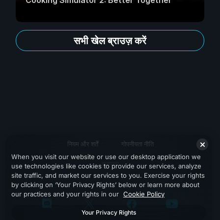
Cooking Simulator 2: Better Together
सभी खेल ब्राउज़ करें
नियम और शर्तें
गोपनीयता नीति
When you visit our website or use our desktop application we
सहायता
use technologies like cookies to provide our services, analyze
site traffic, and market our services to you. Exercise your rights
by clicking on ‘Your Privacy Rights’ below or learn more about
our practices and your rights in our
Cookie Policy
Your Privacy Rights