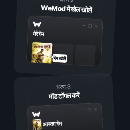
WeMod में खेल खोलें
मेरे गेम
गेम खोलें
चरण 3
मॉड टॉगल करें
आपका गेम