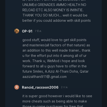
UNLIMEd GRENADES AMMO HEALTH NO
RELOAD ETC ALSO MONEY IS INfiNTIE.
THANK YOU SO MUCH... well it would be
better if you could addonw with skill points
OP-91
7 มี.ค.
good stuff, would love to get skill points
and masteries(all factors of that nature) as
an addition to this well made trainer.. thank
u for the effort put into it among all of ur
work. Thank u, WeMod i hope and look
forward to all u guys have to offer in the
future Smiles, A.Aziz Al-Thani Doha, Qatar
aazizalthani911@.gmail.com
Rancid_raccoon2006
2 ก.พ.
it is super good however i would like to see
more cheats such as being able to make
those in-game purchases for free that