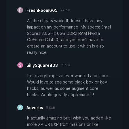
FreshRoom665
22 ก.ย.
All the cheats work. It doesn't have any
impact on my performance. My specs: (intel
2cores 3.0GHz 6GB DDR2 RAM Nvidia
GeForce GT420) and you don't have to
create an account to use it which is also
really nice
SillySquare803
19 พ.ค.
this everything i've ever wanted and more.
Would love to see some black box or key
hacks, as well as some augment core
hacks. Would greatly appreciate it!
Advertis
5 เม.ย.
It actually amazing but i wish you added like
more XP OR EXP from missions or like