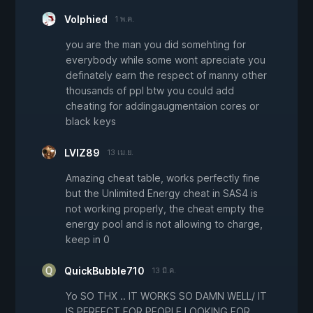
Volphied
1 พ.ค.
you are the man you did somehting for
everybody while some wont apreciate you
definately earn the respect of manny other
thousands of ppl btw you could add
cheating for addingaugmentaion cores or
black keys
LVIZ89
13 เม.ย.
Amazing cheat table, works perfectly fine
but the Unlimited Energy cheat in SAS4 is
not working properly, the cheat empty the
energy pool and is not allowing to charge,
keep in 0
QuickBubble710
13 มี.ค.
Yo SO THX .. IT WORKS SO DAMN WELL/ IT
IS PERFECT FOR PEOPLE LOOKING FOR