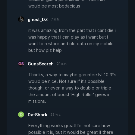
would be most bodacious
ghost_DZ
7 ม.ค.
it was amazing from the part that i cant die i
was happy that i can play as i want but i
want to restore and old data on my mobile
but how plz help
GunsScorch
21 ธ.ค.
Thanks, a way to maybe garuntee lvl 10 3*s
would be nice. Not sure if it's possible
though. or even a way to double or triple
the amount of boost 'High Roller' gives in
missions.
DatShark
23 พ.ย.
Everything works great! I'm not sure how
possible it is, but it would be great if there