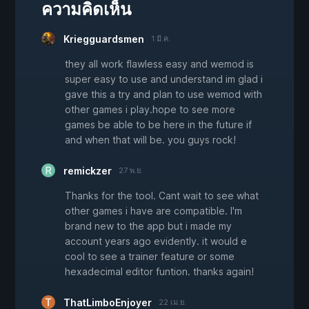
ความคิดเห็น
Kriegguardsmen
1 มี.ค.
they all work flawless easy and wemod is
super easy to use and understand im glad i
gave this a try and plan to use wemod with
other games i play.hope to see more
games be able to be here in the future if
and when that will be. you guys rock!
remickzer
27 พ.ย.
Thanks for the tool. Cant wait to see what
other games i have are compatible. I'm
brand new to the app but i made my
account years ago evidently. it would e
cool to see a trainer feature or some
hexadecimal editor funtion. thanks again!
ThatLimboEnjoyer
22 เม.ย.