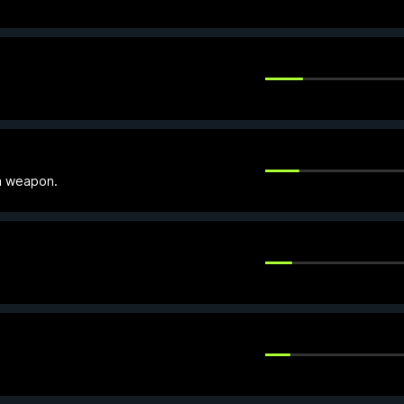
a weapon.
.