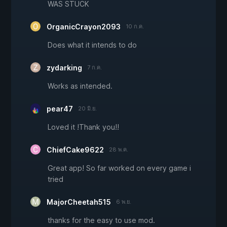
WAS STUCK
OrganicCrayon2093
10 ก.ค.
Does what it intends to do
zydarking
7 ก.ค.
Works as intended.
pear47
20 มิ.ย.
Loved it !Thank you!!
ChiefCake9622
28 พ.ค.
Great app! So far worked on every game i
tried
MajorCheetah515
6 พ.ย.
thanks for the easy to use mod.