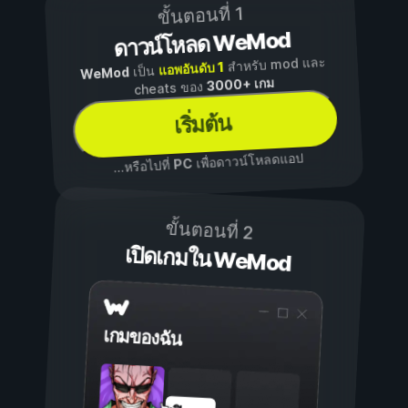
ขั้นตอนที่ 1
ดาวน์โหลด WeMod
สำหรับ mod และ
แอพอันดับ 1
เป็น
WeMod
3000+ เกม
cheats ของ
เริ่มต้น
เพื่อดาวน์โหลดแอป
PC
...หรือไปที่
ขั้นตอนที่ 2
เปิดเกมใน WeMod
เกมของฉัน