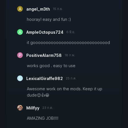
angel_m3th
15 ก.ย.
hooray! easy and fun :)
AmpleOctopus724
6 มิ.ย.
it goooooooooooooooooooooooooooood
PositiveAlarm758
18 ก.พ.
works good . easy to use
LexicalGiraffe982
25 ก.ค.
Awesome work on the mods. Keep it up
dude😊👍😁
Millfyy
23 ก.ค.
AMAZING JOB!!!!