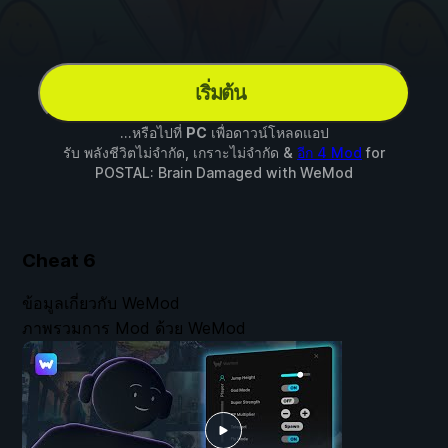
เริ่มต้น
...หรือไปที่
PC
เพื่อดาวน์โหลดแอป
รับ พลังชีวิตไม่จำกัด, เกราะไม่จำกัด &
อีก 4 Mod
for
POSTAL: Brain Damaged
with
WeMod
Cheat
6
ข้อมูลเกี่ยวกับ WeMod
ภาพรวมการ Mod ด้วย WeMod