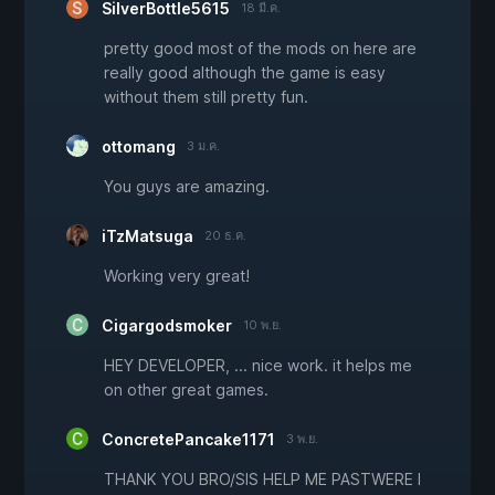
SilverBottle5615
18 มี.ค.
pretty good most of the mods on here are
really good although the game is easy
without them still pretty fun.
ottomang
3 ม.ค.
You guys are amazing.
iTzMatsuga
20 ธ.ค.
Working very great!
Cigargodsmoker
10 พ.ย.
HEY DEVELOPER, ... nice work. it helps me
on other great games.
ConcretePancake1171
3 พ.ย.
THANK YOU BRO/SIS HELP ME PASTWERE I