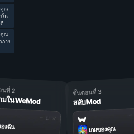
ัวคูณ
็วใน
ตี
ัวคูณ
็วการ
ว
อนที่ 2
ขั้นตอนที่ 3
ดเกมใน WeMod
สลับ Mod
ของฉัน
เกมของคุณ