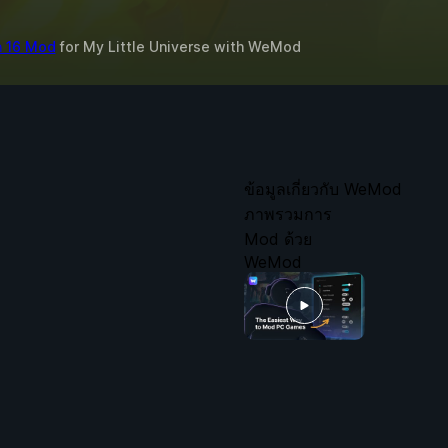
ก 16 Mod
for
My Little Universe
with
WeMod
ข้อมูลเกี่ยวกับ WeMod
ภาพรวมการ
Mod ด้วย
WeMod