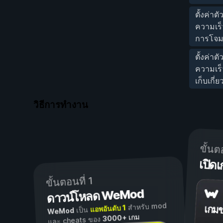
ตั้งค่าต
ความเร
การโจม
ตั้งค่าต
ความเร
เก็บเกี่ย
วิธีการทำงาน
ขั้นต
เปิ
ขั้นตอนที่ 1
ดาวน์โหลด WeMod
สำหรับ mod
แอพอันดับ 1
เกม
เป็น
WeMod
3000+ เกม
และ cheats ของ