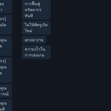
ียง
การฟื้นฟู
ยว
ทรัพยากร
ทันที
กร]
หมัด
ไม่ให้ศัตรูเกิด
ใหม่
ัวคูณ
ตกปลาง่าย
ย
ความเร็วใน
การเล่นเกม
กร]
ัวคูณ
ย
ัวคูณ
ารณ์
ัวคูณ
มตี