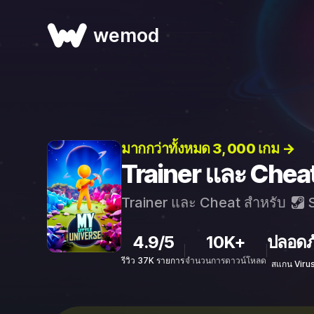
wemod
มากกว่าทั้งหมด 3, 000 เกม →
Trainer และ Cheat
Trainer และ Cheat สำหรับ
S
4.9/5
10K+
ปลอดภ
รีวิว 37K รายการ
จำนวนการดาวน์โหลด
สแกน Viru