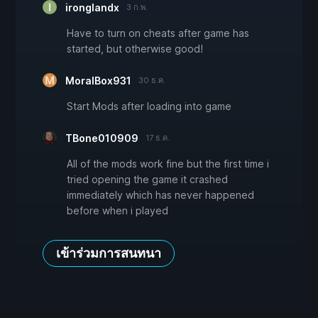
ironglandx
3 ก.พ.
Have to turn on cheats after game has
started, but otherwise good!
MoralBox931
30 ธ.ค.
Start Mods after loading into game
TBone010909
17 ธ.ค.
All of the mods work fine but the first time i
tried opening the game it crashed
immediately which has never happened
before when i played
เข้าร่วมการสนทนา