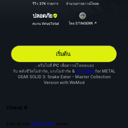
รีวิว 37K รายการ
จำนวนการดาวน์โหลด
ปลอดภัย
โดย STiNGERR ↗
สแกน VirusTotal
เริ่มต้น
...หรือไปที่
PC
เพื่อดาวน์โหลดแอป
รับ พลังชีวิตไม่จำกัด, แรงไม่จำกัด &
อีก 2 Mod
for
METAL
GEAR SOLID 3: Snake Eater - Master Collection
Version
with
WeMod
Cheat
4
Part of the
Metal Gear
series