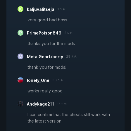
kaljuvalitseja
1 ก.ค.
very good bad boss
PrimePoison846
2 ม.ค.
thanks you for the mods
MetalGearLiberty
29 ส.ค.
thank you for mods!
lonely_One
30 ก.ค.
works really good
Andykage211
13 ก.พ.
I can confirm that the cheats still work with
the latest version.