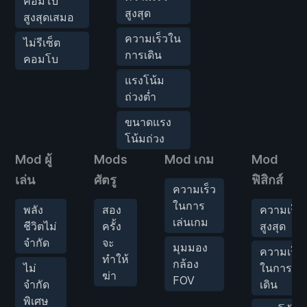
คอมโบ
สูงสุด
สูงสุดเสมอ
ความเร็วใน
ไม่รีเซ็ต
การเดิน
คอมโบ
แรงโน้ม
ถ่วงต่ำ
ขนาดแรง
โน้มถ่วง
Mod ผู้
Mods
Mod เกม
Mod
เล่น
ศัตรู
ฟิสิกส์
ความเร็ว
ในการ
พลัง
สอง
ความเร็ว
เล่นเกม
ชีวิตไม่
ครั้ง
สูงสุด
จำกัด
จะ
มุมมอง
ความเร็ว
ทำให้
กล้อง
ไม่
ในการ
ฆ่า
FOV
จำกัด
เดิน
พิเศษ