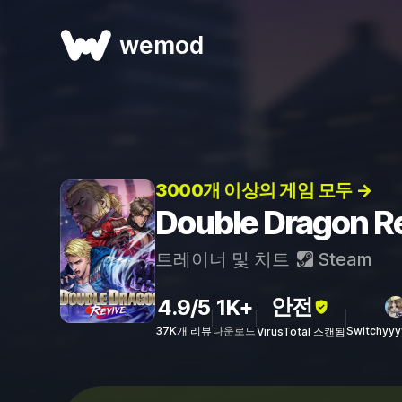
wemod
3000개 이상의 게임 모두 →
Double Dragon
트레이너 및 치트
Steam
안전
4.9/5
1K+
37K개 리뷰
다운로드
Switchyy
VirusTotal 스캔됨