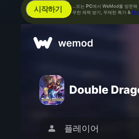
...또는
PC
에서 WeMod를 방문해
시작하기
무한 체력 받기, 무제한 특가 &
9개