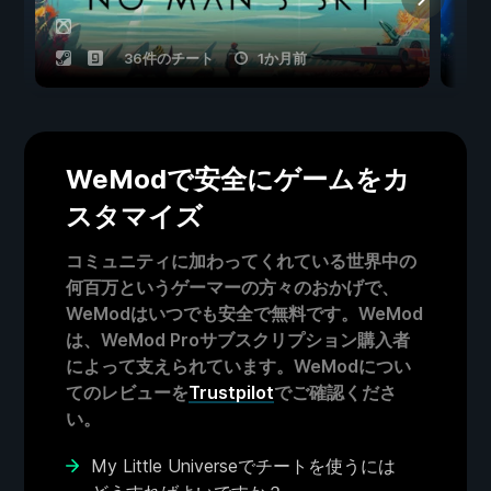
36件のチート
1か月前
WeModで安全にゲームをカ
スタマイズ
コミュニティに加わってくれている世界中の
何百万というゲーマーの方々のおかげで、
WeModはいつでも安全で無料です。WeMod
は、WeMod Proサブスクリプション購入者
によって支えられています。WeModについ
てのレビューを
Trustpilot
でご確認くださ
い。
My Little Universeでチートを使うには