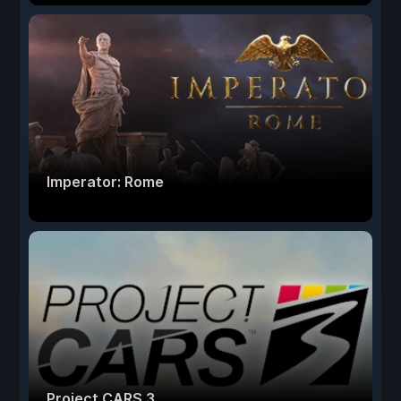
Imperator: Rome
Project CARS 3