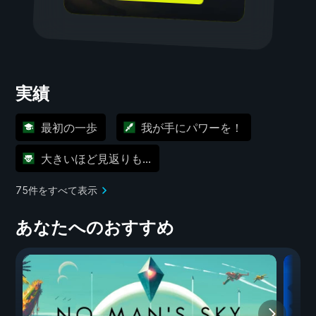
実績
最初の一歩
我が手にパワーを！
大きいほど見返りも…
75件をすべて表示
あなたへのおすすめ