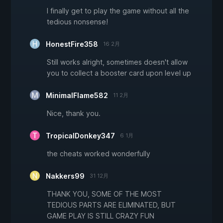
I finally get to play the game without all the
tedious nonsense!
HonestFire358
16 2月
Still works alright, sometimes doesn't allow
you to collect a booster card upon level up
MinimalFlame582
11 2月
Nice, thank you.
TropicalDonkey347
6 1月
the cheats worked wonderfully
Nakkers99
31 12月
THANK YOU, SOME OF THE MOST
TEDIOUS PARTS ARE ELIMINATED, BUT
GAME PLAY IS STILL CRAZY FUN