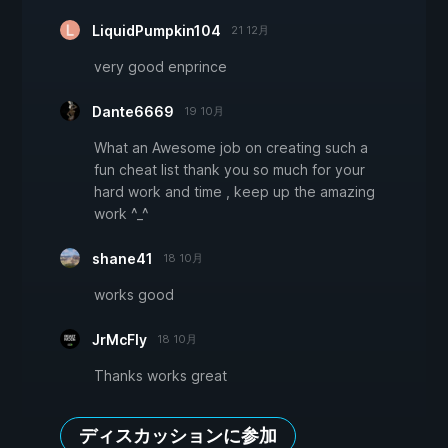
LiquidPumpkin104
21 12月
very good enprince
Dante6669
19 10月
What an Awesome job on creating such a
fun cheat list thank you so much for your
hard work and time , keep up the amazing
work ^_^
shane41
18 10月
works good
JrMcFly
18 10月
Thanks works great
ディスカッションに参加