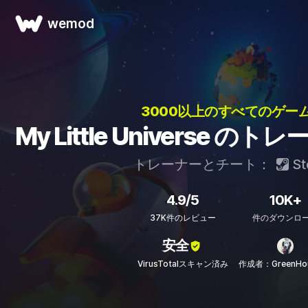
wemod
3000以上のすべてのゲーム
My Little Universe 
トレーナーとチート：
St
4.9/5
10K+
37K件のレビュー
件のダウンロ
安全
VirusTotalスキャン済み
作成者：GreenHo