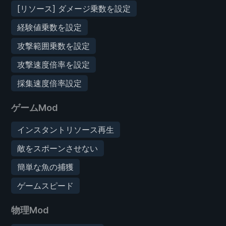
[リソース] ダメージ乗数を設定
経験値乗数を設定
攻撃範囲乗数を設定
攻撃速度倍率を設定
採集速度倍率設定
ゲームMod
インスタントリソース再生
敵をスポーンさせない
簡単な魚の捕獲
ゲームスピード
物理Mod