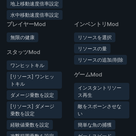
地上移動速度倍率設定
水中移動速度倍率設定
プレイヤーMod
インベントリMod
無限の健康
リソースを選択
リソースの量
スタッツMod
リソースの追加/削除
ワンヒットキル
ゲームMod
[リソース] ワンヒッ
トキル
インスタントリソー
ダメージ乗数を設定
ス再生
[リソース] ダメージ
敵をスポーンさせな
乗数を設定
い
経験値乗数を設定
簡単な魚の捕獲
攻撃範囲乗数を設定
ゲームスピード