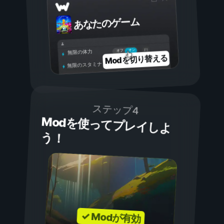
あなたのゲーム
オン
オフ
無限の体力
Modを切り替える
無限のスタミナ
ステップ4
Modを使ってプレイしよ
う！
✓ Modが有効