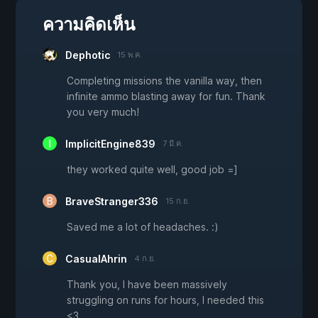
ความคิดเห็น
Dephotic
15 พ.ค.
Completing missions the vanilla way, then
infinite ammo blasting away for fun. Thank
you very much!
ImplicitEngine839
7 มี.ค.
they worked quite well, good job =]
BraveStranger336
15 ก.ย.
Saved me a lot of headaches. :)
CasualAhrin
4 ก.ย.
Thank you, I have been massively
struggling on runs for hours, I needed this
<3