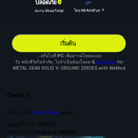
ปลอดภัย
โดย MrAntiFun ↗
สแกน VirusTotal
เริ่มต้น
...หรือไปที่
PC
เพื่อดาวน์โหลดแอป
รับ พลังชีวิตไม่จำกัด, ไม่จำเป็นต้องโหลด &
อีก 4 Mod
for
METAL GEAR SOLID V: GROUND ZEROES
with
WeMod
Cheat
6
Part of the
Metal Gear
series
ข้อมูลเกี่ยวกับ WeMod
ภาพรวมการ Mod ด้วย WeMod