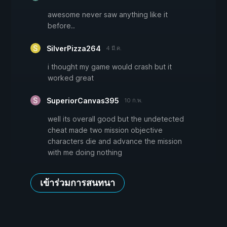
awesome never saw anything like it
before..
SilverPizza264
4 มี.ค.
i thought my game would crash but it
worked great
SuperiorCanvas395
10 ก.พ.
well its overall good but the undetected
cheat made two mission objective
characters die and advance the mission
with me doing nothing
เข้าร่วมการสนทนา