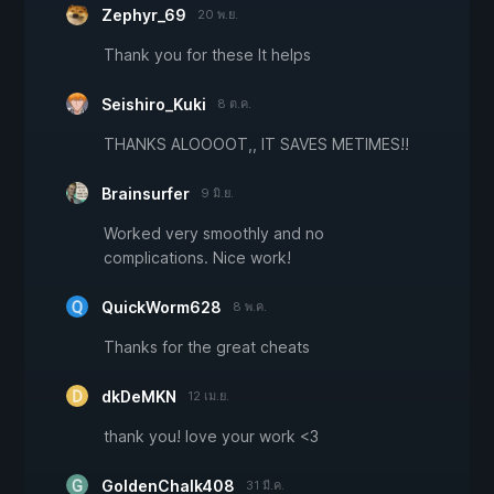
Zephyr_69
20 พ.ย.
Thank you for these It helps
Seishiro_Kuki
8 ต.ค.
THANKS ALOOOOT,, IT SAVES METIMES!!
Brainsurfer
9 มิ.ย.
Worked very smoothly and no
complications. Nice work!
QuickWorm628
8 พ.ค.
Thanks for the great cheats
dkDeMKN
12 เม.ย.
thank you! love your work <3
GoldenChalk408
31 มี.ค.