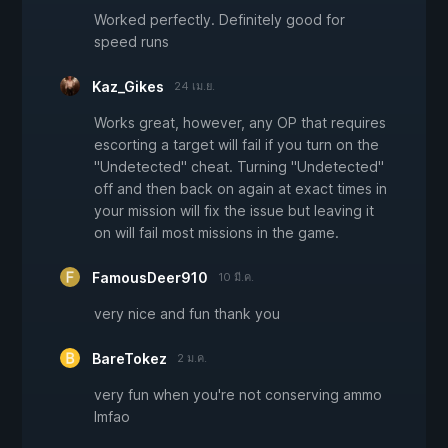
Worked perfectly. Definitely good for
speed runs
Kaz_Gikes
24 เม.ย.
Works great, however, any OP that requires
escorting a target will fail if you turn on the
"Undetected" cheat. Turning "Undetected"
off and then back on again at exact times in
your mission will fix the issue but leaving it
on will fail most missions in the game.
FamousDeer910
10 มี.ค.
very nice and fun thank you
BareTokez
2 ม.ค.
very fun when you're not conserving ammo
lmfao