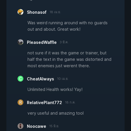
Shonasof
18 เม.ย.
Was weird running around with no guards
out and about. Great work!
PleasedWaffle
3 มี.ค.
not sure if it was the game or trainer, but
half the text in the game was distorted and
most enemies just werent there.
CheatAlways
10 เม.ย.
Unlimited Health works! Yay!
RelativePlant772
18 ก.ค.
very useful and amazing tool
Noocawe
15 มิ.ย.