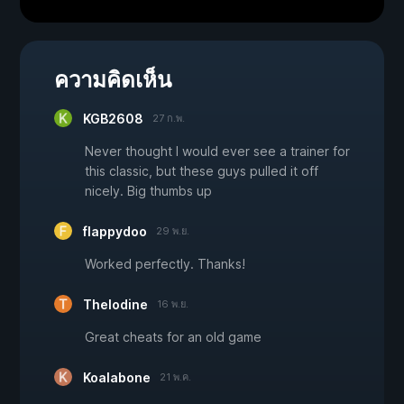
ความคิดเห็น
KGB2608
27 ก.พ.
Never thought I would ever see a trainer for
this classic, but these guys pulled it off
nicely. Big thumbs up
flappydoo
29 พ.ย.
Worked perfectly. Thanks!
Thelodine
16 พ.ย.
Great cheats for an old game
Koalabone
21 พ.ค.