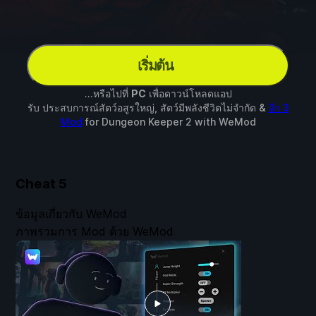
เริ่มต้น
...หรือไปที่
PC
เพื่อดาวน์โหลดแอป
รับ ประสบการณ์สัตว์อสูรใหญ่, สัตว์มีพลังชีวิตไม่จำกัด &
อีก 3
Mod
for
Dungeon Keeper 2
with
WeMod
Cheat
5
ข้อมูลเกี่ยวกับ WeMod
ภาพรวมการ Mod ด้วย WeMod