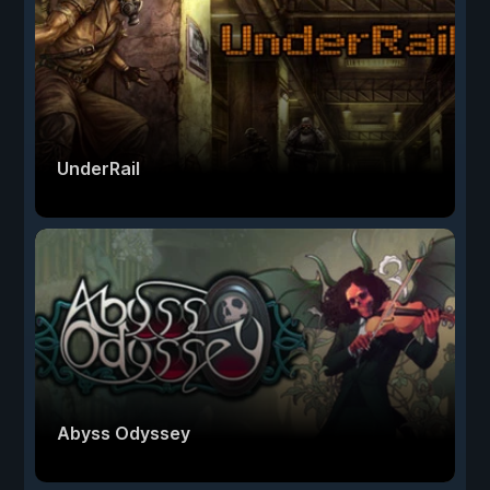
UnderRail
Abyss Odyssey