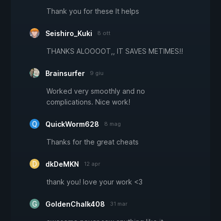
Thank you for these It helps
Seishiro_Kuki
8 ott
THANKS ALOOOOT,, IT SAVES METIMES!!
Brainsurfer
9 giu
Worked very smoothly and no
complications. Nice work!
QuickWorm628
8 mag
Thanks for the great cheats
dkDeMKN
12 apr
thank you! love your work <3
GoldenChalk408
31 mar