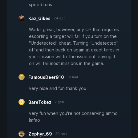
speed runs
Kaz_Gikes
24 apr
Works great, however, any OP that requires
escorting a target will fail if you turn on the
"Undetected" cheat. Turning "Undetected"
off and then back on again at exact times in
your mission will fix the issue but leaving it
on will fail most missions in the game.
FamousDeer910
10 mar
very nice and fun thank you
BareTokez
2 gen
very fun when you're not conserving ammo
lmfao
Zephyr_69
20 nov