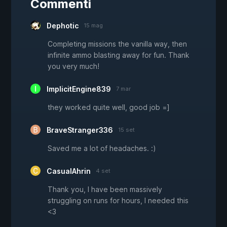
Commenti
Dephotic
15 mag
Completing missions the vanilla way, then
infinite ammo blasting away for fun. Thank
you very much!
ImplicitEngine839
7 mar
they worked quite well, good job =]
BraveStranger336
15 set
Saved me a lot of headaches. :)
CasualAhrin
4 set
Thank you, I have been massively
struggling on runs for hours, I needed this
<3