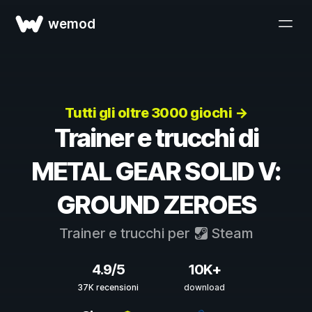
wemod
Tutti gli oltre 3000 giochi →
Trainer e trucchi di
METAL GEAR SOLID V:
GROUND ZEROES
Trainer e trucchi per
Steam
4.9/5
10K+
37K recensioni
download