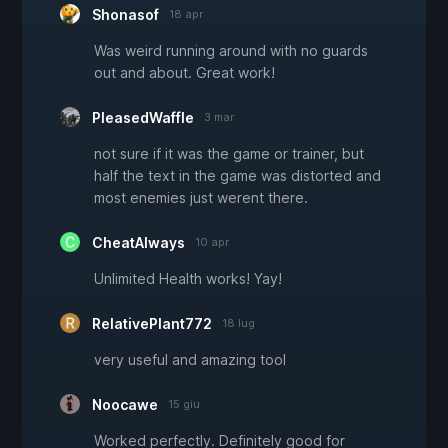
Shonasof
18 apr
Was weird running around with no guards
out and about. Great work!
PleasedWaffle
3 mar
not sure if it was the game or trainer, but
half the text in the game was distorted and
most enemies just werent there.
CheatAlways
10 apr
Unlimited Health works! Yay!
RelativePlant772
18 lug
very useful and amazing tool
Noocawe
15 giu
Worked perfectly. Definitely good for