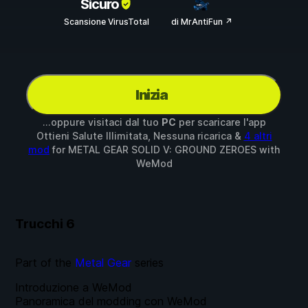
Sicuro
Scansione VirusTotal
di MrAntiFun ↗
Inizia
...oppure visitaci dal tuo
PC
per scaricare l'app
Ottieni Salute Illimitata, Nessuna ricarica &
4 altri
mod
for
METAL GEAR SOLID V: GROUND ZEROES
with
WeMod
Trucchi
6
Part of the
Metal Gear
series
Introduzione a WeMod
Panoramica del modding con WeMod