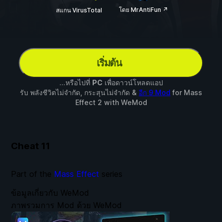
โดย MrAntiFun ↗
สแกน VirusTotal
เริ่มต้น
...หรือไปที่
PC
เพื่อดาวน์โหลดแอป
รับ พลังชีวิตไม่จำกัด, กระสุนไม่จำกัด &
อีก 9 Mod
for
Mass
Effect 2
with
WeMod
Cheat
11
Part of the
Mass Effect
series
ข้อมูลเกี่ยวกับ WeMod
ภาพรวมการ Mod ด้วย WeMod