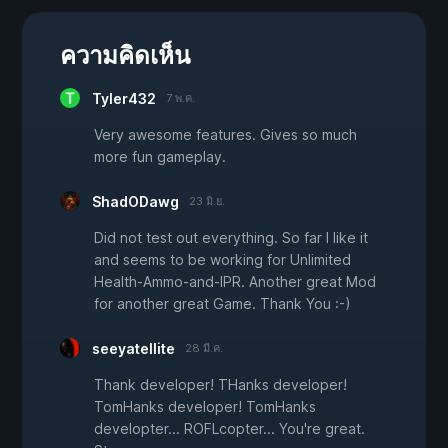
ความคิดเห็น
Tyler432
7 พ.ค.
Very awesome features. Gives so much
more fun gameplay.
ShadODawg
23 มิ.ย.
Did not test out everything. So far I like it
and seems to be working for Unlimited
Health-Ammo-and-IPR. Another great Mod
for another great Game. Thank You :-)
seeyatellite
28 มี.ค.
Thank developer! THanks developer!
TomHanks developer! TomHanks
developter... ROFLcopter... You're great.