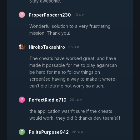
Stay awesome.
ProperPopcorn230
10 ม.ค.
Wonderful solution to a very frustrating
mission. Thank you!
HirokoTakashiro
26 ก.ค.
The cheats have worked great, and have
made it possable for me to play again(can
be hard for me to follow things on
screen)so having a way to make it where i
can't die lets me not worry so much.
PerfectRiddle719
20 เม.ย.
the application wasn't sure if the cheats
would work, they did (: thanks dev team(s)!
PolitePurpose942
28 ต.ค.