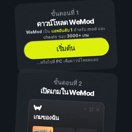
ขั้นตอนที่ 1
ดาวน์โหลด WeMod
สำหรับ mod และ
แอพอันดับ 1
เป็น
WeMod
3000+ เกม
cheats ของ
เริ่มต้น
เพื่อดาวน์โหลดแอป
PC
...หรือไปที่
ขั้นตอนที่ 2
เปิดเกมใน WeMod
เกมของฉัน