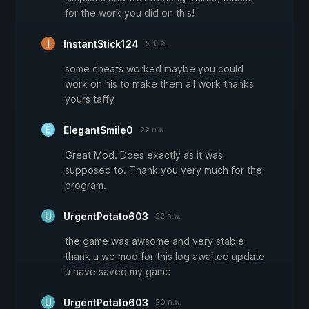
for the work you did on this!
InstantStick124
9 มี.ค.
some cheats worked maybe you could
work on his to make them all work thanks
yours taffy
ElegantSmile0
22 ก.พ.
Great Mod. Does exactly as it was
supposed to. Thank you very much for the
program.
UrgentPotato603
22 ก.พ.
the game was awsome and very stable
thank u we mod for this log awaited update
u have saved my game
UrgentPotato603
20 ก.พ.