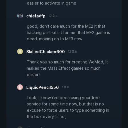
easier to activate in game
chiefadfp
12 มิ.ย.
good, don't care much for the ME2 it that
hacking part kills it for me, that ME2 game is
dead. moving on to ME3 now
SkilledChicken600
12 มิ.ย.
Thank you so much for creating WeMod, it
makes the Mass Effect games so much
easier!
LiquidPencil556
1 มิ.ย.
Look, I know i've been using your free
service for some time now, but that is no
excuse to force users to type something in
the box every time. ]