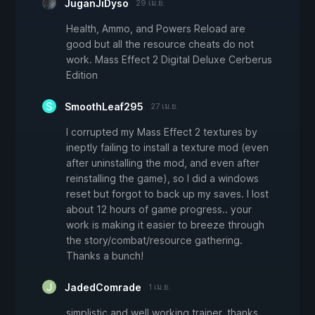
JuganJiDyso
29 เม.ย.
Health, Ammo, and Powers Reload are
good but all the resource cheats do not
work. Mass Effect 2 Digital Deluxe Cerberus
Edition
SmoothLeaf295
27 เม.ย.
I corrupted my Mass Effect 2 textures by
ineptly failing to install a texture mod (even
after uninstalling the mod, and even after
reinstalling the game), so I did a windows
reset but forgot to back up my saves. I lost
about 12 hours of game progress.. your
work is making it easier to breeze through
the story/combat/resource gathering.
Thanks a bunch!
JadedComrade
1 เม.ย.
simplistic and well working trainer, thanks