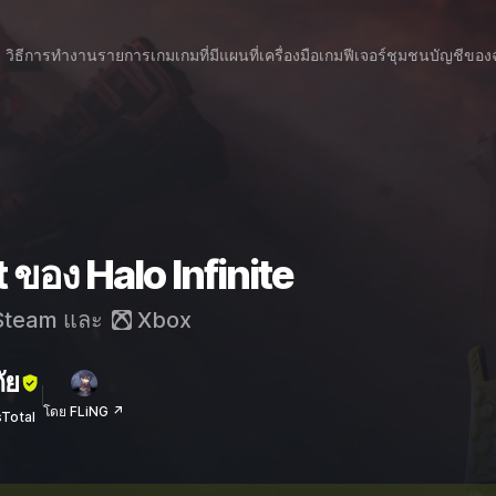
วิธีการทำงาน
รายการเกม
เกมที่มีแผนที่
เครื่องมือเกม
ฟีเจอร์
ชุมชน
บัญชีของ
 ของ Halo Infinite
team
และ
Xbox
ัย
โดย FLiNG ↗
sTotal