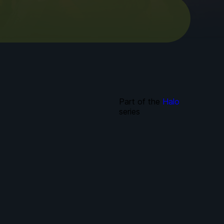
Part of the
Halo
series