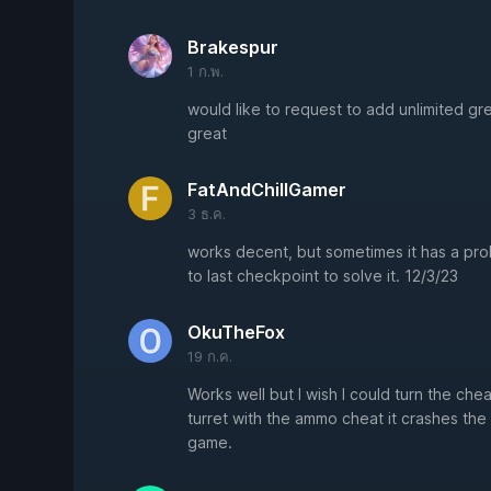
Brakespur
1 ก.พ.
would like to request to add unlimited g
great
FatAndChillGamer
3 ธ.ค.
works decent, but sometimes it has a prob
to last checkpoint to solve it. 12/3/23
OkuTheFox
19 ก.ค.
Works well but I wish I could turn the chea
turret with the ammo cheat it crashes th
game.