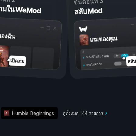
ขั้นตอนที่ 3
ดเกมใน WeMod
สลับ Mod
ของฉัน
เกมของคุณ
เปิด
ปิด
พลังชีวิตไม่จำกัด
สลั
เปิดเกม
แรงไม่จำกัด
Humble Beginnings
ดูทั้งหมด 144 รายการ