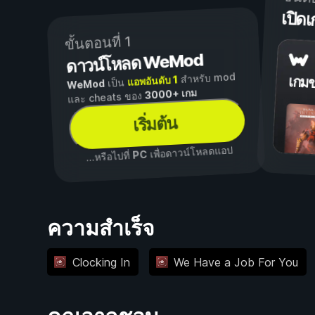
เปิ
ขั้นตอนที่ 1
ดาวน์โหลด WeMod
สำหรับ mod
แอพอันดับ 1
เกม
เป็น
WeMod
3000+ เกม
และ cheats ของ
เริ่มต้น
เพื่อดาวน์โหลดแอป
PC
...หรือไปที่
ความสำเร็จ
Clocking In
We Have a Job For You