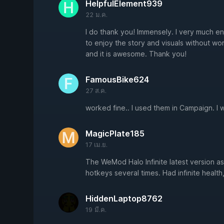
HelpfulElement939
22 ม.ค.
I do thank you! Immensely. I very much e
to enjoy the story and visuals without wo
and it is awesome. Thank you!
FamousBike624
27 ส.ค.
worked fine.. I used them in Campaign. I
MagicPlate185
17 เม.ย.
The WeMod Halo Infinite latest version as 
hotkeys several times. Had infinite health
HiddenLaptop8762
19 มี.ค.