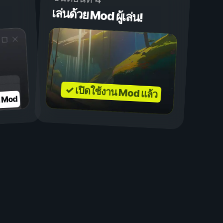
เล่นด้วย Mod ผู้เล่น!
✓ เปิดใช้งาน Mod แล้ว
บ Mod