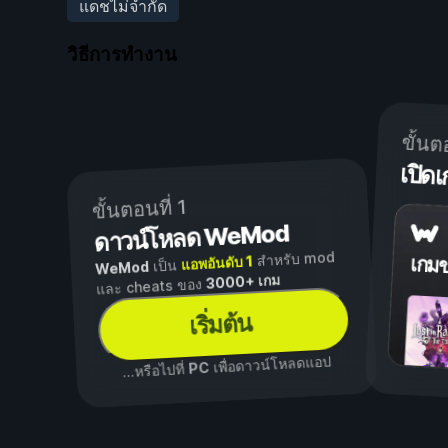
แดชไม่จำกัด
วิธีการทำงาน
ขั้นต
เปิ
ขั้นตอนที่ 1
ดาวน์โหลด WeMod
สำหรับ mod
แอพอันดับ 1
เกม
เป็น
WeMod
3000+ เกม
และ cheats ของ
เริ่มต้น
เพื่อดาวน์โหลดแอป
PC
...หรือไปที่