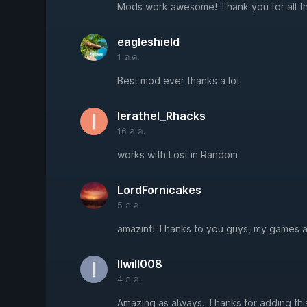
Mods work awesome! Thank you for all t
eagleshield
1 ต.ค.
Best mod ever thanks a lot
Ierathel_Rhacks
16 ส.ค.
works with Lost in Random
LordFornicakes
5 ก.ค.
amazinf! Thanks to you guys, my games are
Ilwill008
4 ก.ค.
Amazing as always. Thanks for adding thi