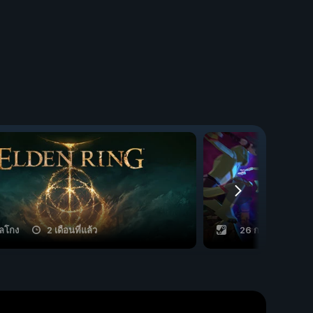
ลโกง
2 เดือนที่แล้ว
26 กลโกง
7