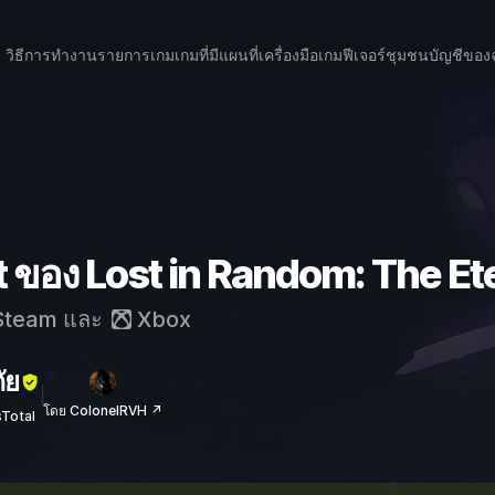
วิธีการทำงาน
รายการเกม
เกมที่มีแผนที่
เครื่องมือเกม
ฟีเจอร์
ชุมชน
บัญชีของ
 ของ Lost in Random: The Ete
team
และ
Xbox
ัย
โดย ColonelRVH ↗
sTotal