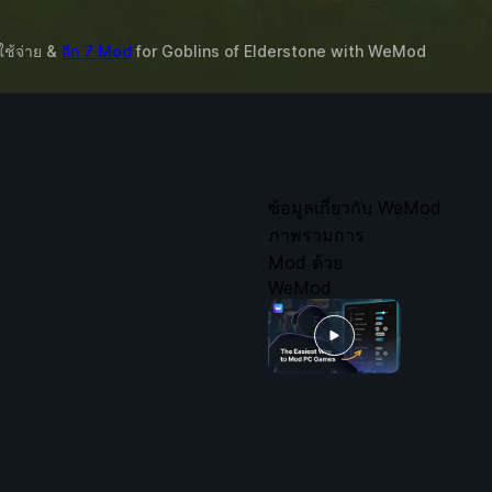
ใช้จ่าย &
อีก 7 Mod
for
Goblins of Elderstone
with
WeMod
ข้อมูลเกี่ยวกับ WeMod
ภาพรวมการ
Mod ด้วย
WeMod