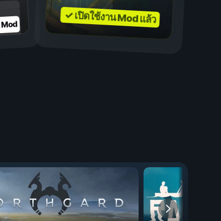
✓ เปิดใช้งาน Mod แล้ว
บ Mod