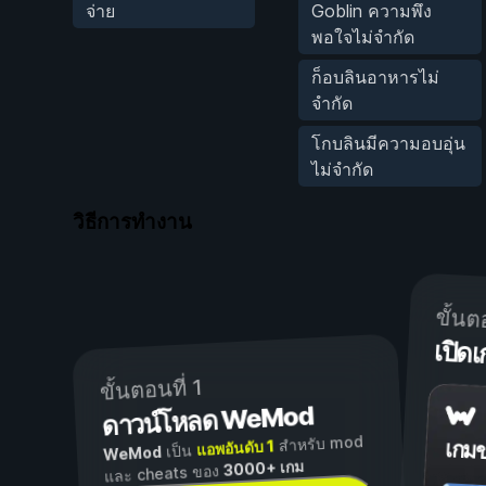
จ่าย
Goblin ความพึง
พอใจไม่จำกัด
ก็อบลินอาหารไม่
จำกัด
โกบลินมีความอบอุ่น
ไม่จำกัด
วิธีการทำงาน
ขั้นต
เปิ
ขั้นตอนที่ 1
ดาวน์โหลด WeMod
สำหรับ mod
แอพอันดับ 1
เกม
เป็น
WeMod
3000+ เกม
และ cheats ของ