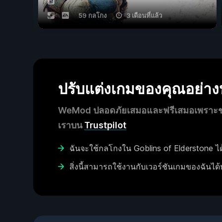
59 กลโกง
3 เดือนที่แล้ว
ปรับแต่งเกมของคุณอย่า
WeMod ปลอดภัยเสมอและฟรีเสมอเพราะชุมช
เราบน
Trustpilot
ฉันจะใช้กลโกงใน Goblins of Elderstone ได
สิ่งนี้สามารถใช้งานกับเวอร์ชันเกมของฉันได้