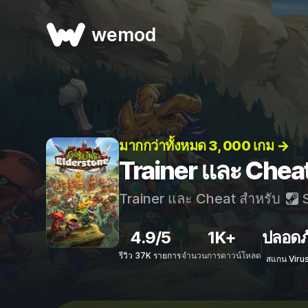
wemod
มากกว่าทั้งหมด 3, 000 เกม →
Trainer และ Cheat
Trainer และ Cheat สำหรับ
S
4.9/5
1K+
ปลอดภ
รีวิว 37K รายการ
จำนวนการดาวน์โหลด
สแกน Viru