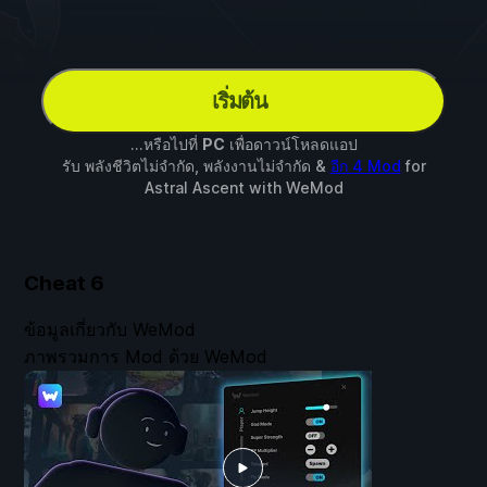
เริ่มต้น
...หรือไปที่
PC
เพื่อดาวน์โหลดแอป
รับ พลังชีวิตไม่จำกัด, พลังงานไม่จำกัด &
อีก 4 Mod
for
Astral Ascent
with
WeMod
Cheat
6
ข้อมูลเกี่ยวกับ WeMod
ภาพรวมการ Mod ด้วย WeMod