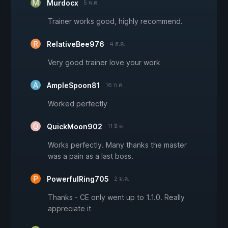
Murdocx
5 พ.ค.
Trainer works good, highly recommend.
RelativeBee976
4 ส.ค.
Very good trainer love your work
AmpleSpoon81
16 ก.ค.
Worked perfectly
QuickMoon902
11 มี.ค.
Works perfectly. Many thanks the master
was a pain as a last boss.
PowerfulRing705
2 ม.ค.
Thanks - CE only went up to 1.1.0. Really
appreciate it