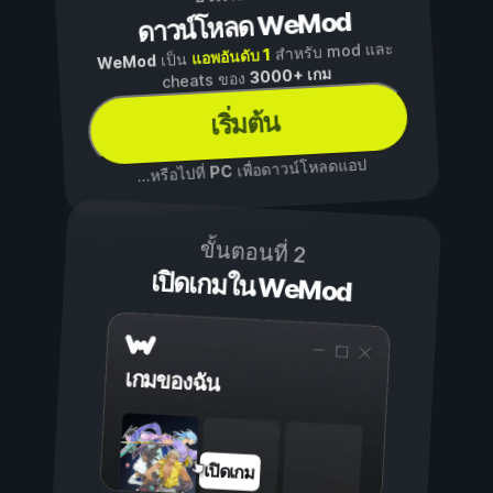
ดาวน์โหลด WeMod
สำหรับ mod และ
แอพอันดับ 1
เป็น
WeMod
3000+ เกม
cheats ของ
เริ่มต้น
เพื่อดาวน์โหลดแอป
PC
...หรือไปที่
ขั้นตอนที่ 2
เปิดเกมใน WeMod
เกมของฉัน
เปิดเกม