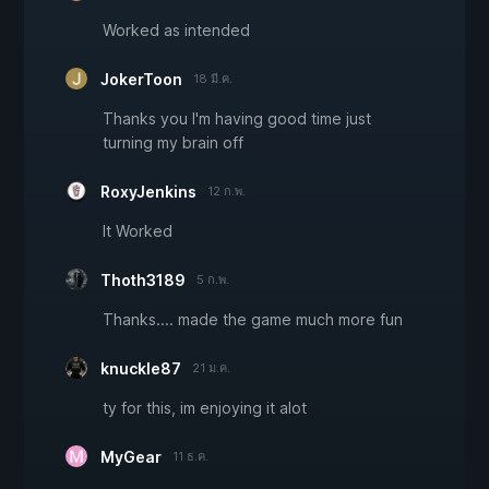
Worked as intended
JokerToon
18 มี.ค.
Thanks you I'm having good time just
turning my brain off
RoxyJenkins
12 ก.พ.
It Worked
Thoth3189
5 ก.พ.
Thanks.... made the game much more fun
knuckle87
21 ม.ค.
ty for this, im enjoying it alot
MyGear
11 ธ.ค.