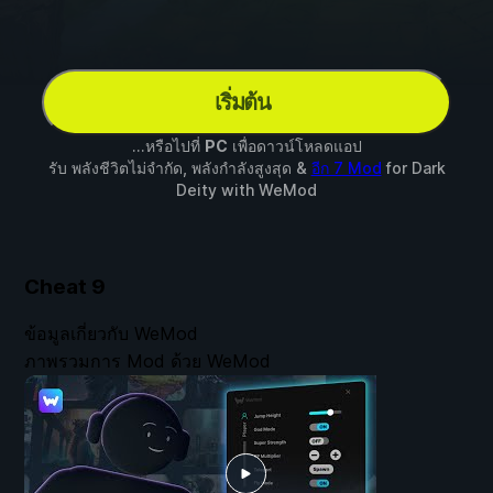
เริ่มต้น
...หรือไปที่
PC
เพื่อดาวน์โหลดแอป
รับ พลังชีวิตไม่จำกัด, พลังกำลังสูงสุด &
อีก 7 Mod
for
Dark
Deity
with
WeMod
Cheat
9
ข้อมูลเกี่ยวกับ WeMod
ภาพรวมการ Mod ด้วย WeMod