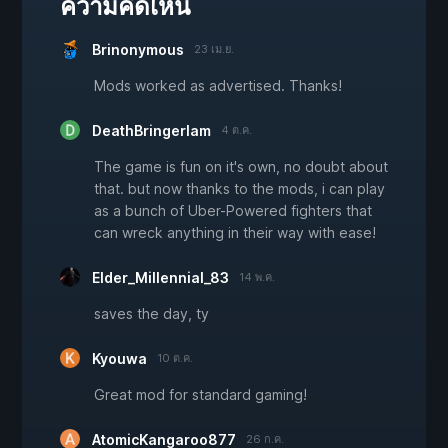
ความคิดเห็น
Brinonymous
23 เม.ย.
Mods worked as advertised. Thanks!
DeathBringerIam
4 ต.ค.
The game is fun on it's own, no doubt about
that. but now thanks to the mods, i can play
as a bunch of Uber-Powered fighters that
can wreck anything in their way with ease!
Elder_Millennial_83
14 พ.ค.
saves the day, ty
Kyouwa
10 ต.ค.
Great mod for standard gaming!
AtomicKangaroo877
26 ก.ค.