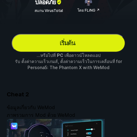
ปลอดภัย
โดย FLiNG ↗
สแกน VirusTotal
เริ่มต้น
...หรือไปที่
PC
เพื่อดาวน์โหลดแอป
รับ ตั้งค่าความเร็วเกมส์, ตั้งค่าความเร็วในการเคลื่อนที่ for
Persona5: The Phantom X
with
WeMod
Cheat
2
ข้อมูลเกี่ยวกับ WeMod
ภาพรวมการ Mod ด้วย WeMod