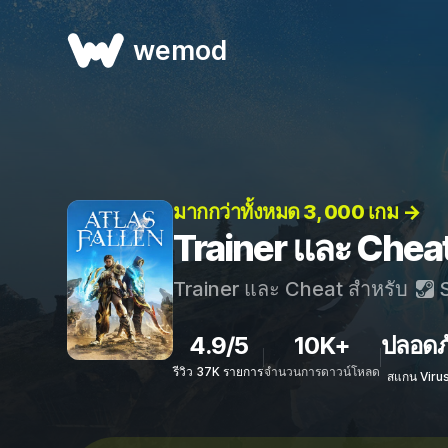
wemod
มากกว่าทั้งหมด 3, 000 เกม →
Trainer และ Cheat
Trainer และ Cheat สำหรับ
S
4.9/5
10K+
ปลอดภ
รีวิว 37K รายการ
จำนวนการดาวน์โหลด
สแกน Viru