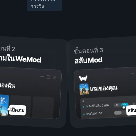
การวิ่ง
อนที่ 2
ขั้นตอนที่ 3
ดเกมใน WeMod
สลับ Mod
ของฉัน
เกมของคุณ
เปิด
ปิด
พลังชีวิตไม่จำกัด
สลั
เปิดเกม
แรงไม่จำกัด