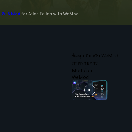
&
อีก 5 Mod
for
Atlas Fallen
with
WeMod
ข้อมูลเกี่ยวกับ WeMod
ภาพรวมการ
Mod ด้วย
WeMod