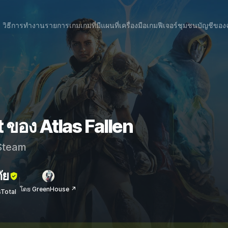
วิธีการทำงาน
รายการเกม
เกมที่มีแผนที่
เครื่องมือเกม
ฟีเจอร์
ชุมชน
บัญชีของ
 ของ Atlas Fallen
team
ัย
โดย GreenHouse ↗
sTotal