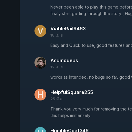
Never been able to play this game before d
finaly start getting through the story,, H
ViableRail9463
18 เม.ย.
Easy and Quick to use, good features and
Asumodeus
12 เม.ย.
works as intended, no bugs so far. good
HelpfulSquare255
25 มี.ค.
Thank you very much for removing the ted
this helps immensely.
HumbleCoat346