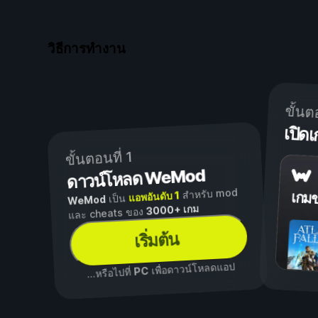
วิธีการทำงาน
ขั้นต
เปิ
ขั้นตอนที่ 1
ดาวน์โหลด WeMod
สำหรับ mod
แอพอันดับ 1
เกม
เป็น
WeMod
3000+ เกม
และ cheats ของ
เริ่มต้น
เพื่อดาวน์โหลดแอป
PC
...หรือไปที่