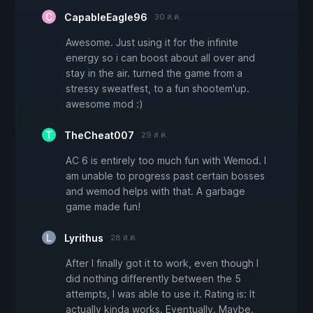
CapableEagle96
30 ส.ค.
Awesome. Just using it for the infinite
energy so i can boost about all over and
stay in the air. turned the game from a
stressy sweatfest, to a fun shootem'up.
awesome mod :)
TheCheat007
29 ส.ค.
AC 6 is entirely too much fun with Wemod. I
am unable to progress past certain bosses
and wemod helps with that. A garbage
game made fun!
Lyrithus
28 ส.ค.
After I finally got it to work, even though I
did nothing differently between the 5
attempts, I was able to use it. Rating is: It
actually kinda works. Eventually. Maybe.