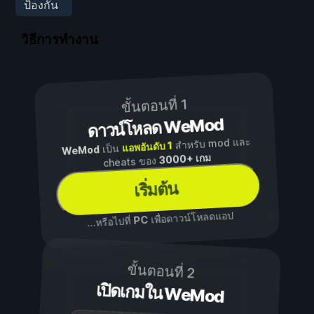
ป้องกัน
วิธีการทำงาน
ขั้นตอนที่ 1
ดาวน์โหลด WeMod
สำหรับ mod และ
แอพอันดับ 1
เป็น
WeMod
3000+ เกม
cheats ของ
เริ่มต้น
เพื่อดาวน์โหลดแอป
PC
...หรือไปที่
ขั้นตอนที่ 2
เปิดเกมใน WeMod