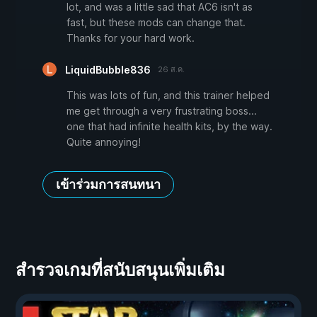
lot, and was a little sad that AC6 isn't as
fast, but these mods can change that.
Thanks for your hard work.
LiquidBubble836
26 ส.ค.
This was lots of fun, and this trainer helped
me get through a very frustrating boss...
one that had infinite health kits, by the way.
Quite annoying!
เข้าร่วมการสนทนา
สำรวจเกมที่สนับสนุนเพิ่มเติม