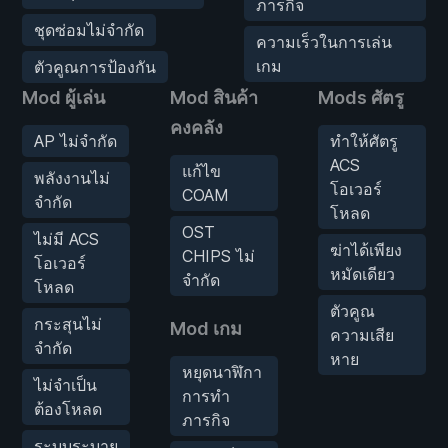
ภารกิจ
ชุดซ่อมไม่จำกัด
ความเร็วในการเล่น
เกม
ตัวคูณการป้องกัน
Mod ผู้เล่น
Mod สินค้า
Mods ศัตรู
คงคลัง
AP ไม่จำกัด
ทำให้ศัตรู
ACS
แก้ไข
พลังงานไม่
โอเวอร์
COAM
จำกัด
โหลด
OST
ไม่มี ACS
ฆ่าได้เพียง
CHIPS ไม่
โอเวอร์
หมัดเดียว
จำกัด
โหลด
ตัวคูณ
กระสุนไม่
Mod เกม
ความเสีย
จำกัด
หาย
หยุดนาฬิกา
ไม่จำเป็น
การทำ
ต้องโหลด
ภารกิจ
ระบบระบาย