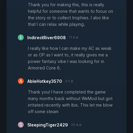
Thank you for making this, this is really
helpful for someone that wants to focus on
the story or to collect trophies. I also like
that I can relax while playing.
IndirectRiver6908
17 ส.ค.
I really like how I can make my AC as weak
or as OP as I want to, it really gives me a
power fantasy vibe I was looking for in
Armored Core 6.
AbleHotkey3570
3 ก.ค.
Thank you! I have completed the game
many months back without WeMod but got
irritated recently with Ibis. This let me blow
off some steam
SleepingTiger2429
20 ต.ค.