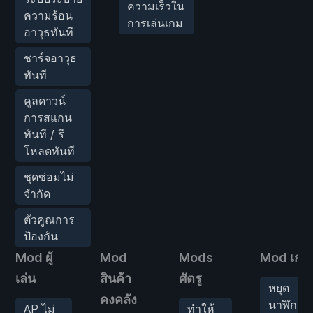
ความเร็วใน
ความร้อน
การเล่นเกม
อาวุธทันที
ชาร์จอาวุธ
ทันที
คูลดาวน์
การสแกน
ทันที / รี
โหลดทันที
ชุดซ่อมไม่
จำกัด
ตัวคูณการ
ป้องกัน
Mod ผู้
Mod
Mods
Mod เกม
เล่น
สินค้า
ศัตรู
หยุด
คงคลัง
นาฬิกา
AP ไม่
ทำให้