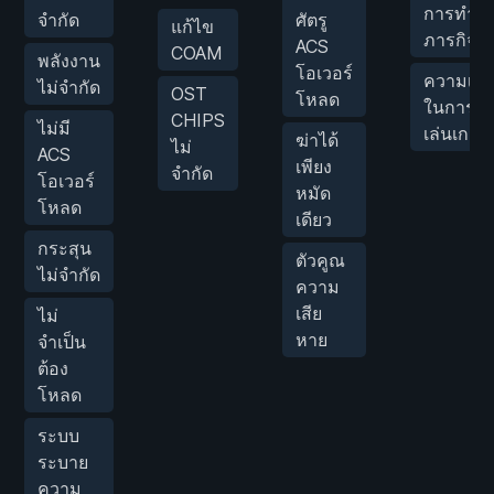
การทำ
จำกัด
ศัตรู
แก้ไข
ภารกิจ
ACS
COAM
พลังงาน
โอเวอร์
ความเร็ว
ไม่จำกัด
OST
โหลด
ในการ
CHIPS
ไม่มี
เล่นเกม
ฆ่าได้
ไม่
ACS
เพียง
จำกัด
โอเวอร์
หมัด
โหลด
เดียว
กระสุน
ตัวคูณ
ไม่จำกัด
ความ
เสีย
ไม่
หาย
จำเป็น
ต้อง
โหลด
ระบบ
ระบาย
ความ