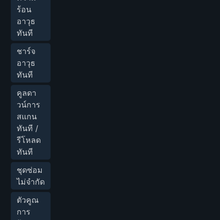
ร้อน
อาวุธ
ทันที
ชาร์จ
อาวุธ
ทันที
คูลดา
วน์การ
สแกน
ทันที /
รีโหลด
ทันที
ชุดซ่อม
ไม่จำกัด
ตัวคูณ
การ