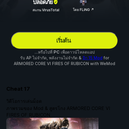
ปลอดภัย
โดย FLiNG ↗
สแกน VirusTotal
เริ่มต้น
...หรือไปที่
PC
เพื่อดาวน์โหลดแอป
รับ AP ไม่จำกัด, พลังงานไม่จำกัด &
อีก 15 Mod
for
ARMORED CORE VI FIRES OF RUBICON
with
WeMod
Cheat
17
วิดีโอการเล่นม็อด
ภาพรวมของ Mod & สูตรโกง ARMORED CORE VI
FIRES OF RUBICON