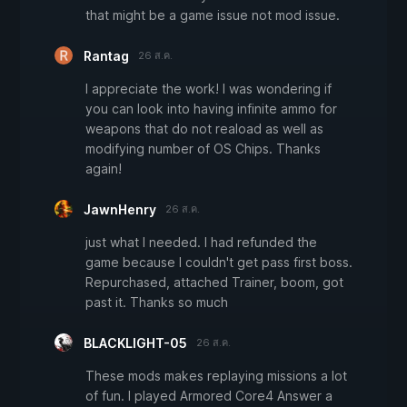
that might be a game issue not mod issue.
Rantag
26 ส.ค.
I appreciate the work! I was wondering if
you can look into having infinite ammo for
weapons that do not reaload as well as
modifying number of OS Chips. Thanks
again!
JawnHenry
26 ส.ค.
just what I needed. I had refunded the
game because I couldn't get pass first boss.
Repurchased, attached Trainer, boom, got
past it. Thanks so much
BLACKLIGHT-05
26 ส.ค.
These mods makes replaying missions a lot
of fun. I played Armored Core4 Answer a