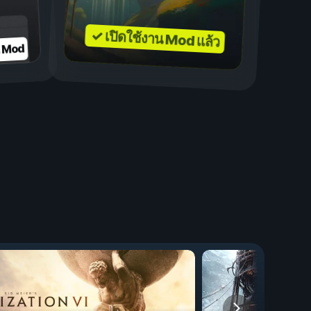
✓ เปิดใช้งาน Mod แล้ว
บ Mod