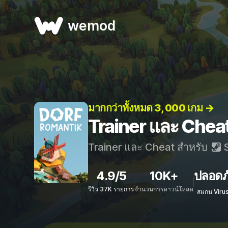
wemod
มากกว่าทั้งหมด 3, 000 เกม →
Trainer และ Chea
Trainer และ Cheat สำหรับ
S
4.9/5
10K+
ปลอดภ
รีวิว 37K รายการ
จำนวนการดาวน์โหลด
สแกน Viru