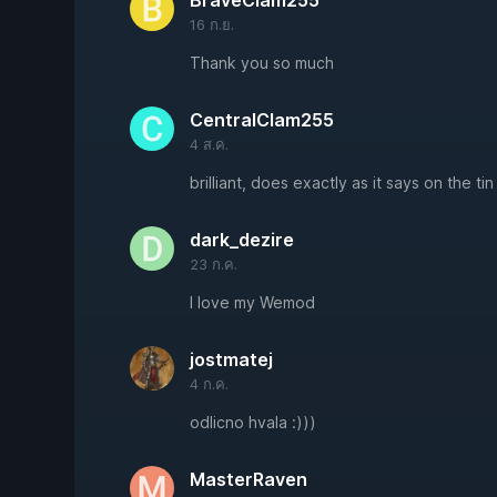
BraveClam255
16 ก.ย.
Thank you so much
CentralClam255
4 ส.ค.
brilliant, does exactly as it says on the tin
dark_dezire
23 ก.ค.
I love my Wemod
jostmatej
4 ก.ค.
odlicno hvala :)))
MasterRaven