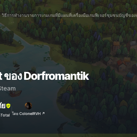
วิธีการทำงาน
รายการเกม
เกมที่มีแผนที่
เครื่องมือเกม
ฟีเจอร์
ชุมชน
บัญชีของ
t ของ Dorfromantik
team
ัย
โดย ColonelRVH ↗
sTotal