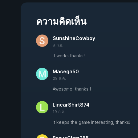
ความคิดเห็น
SunshineCowboy
8 ก.ย.
it works thanks!
Macega50
28 ส.ค.
Awesome, thanks!!
LinearShirt874
19 ก.ค.
It keeps the game interesting, thanks!