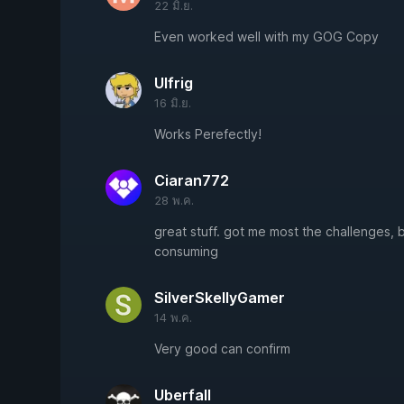
22 มิ.ย.
Even worked well with my GOG Copy
Ulfrig
16 มิ.ย.
Works Perefectly!
Ciaran772
28 พ.ค.
great stuff. got me most the challenges, 
consuming
SilverSkellyGamer
14 พ.ค.
Very good can confirm
Uberfall