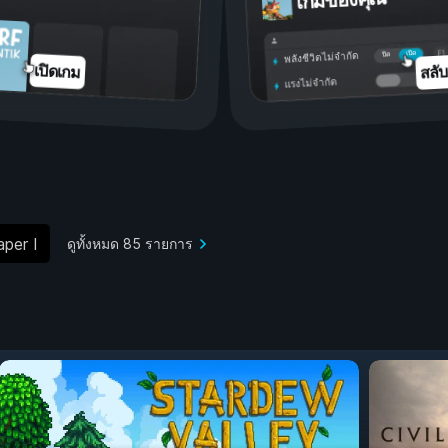
เกมของคุณ
เปิด
ปิด
พลังชีวิตไม่จำกัด
สลั
เปิดเกม
แรงไม่จำกัด
per I
ดูทั้งหมด 85 รายการ