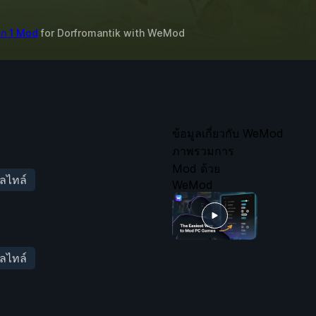
ีก 1 Mod
for
Dorfromantik
with
WeMod
ข้อมูลเกี่ยวกับ WeMod
ภาพรวมการ
Mod ด้วย
ัลไทล์
WeMod
ัลไทล์