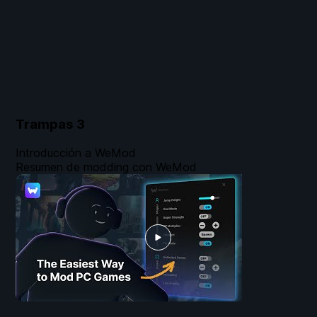
Trampas
3
Introducción a WeMod
Resumen de modding con WeMod