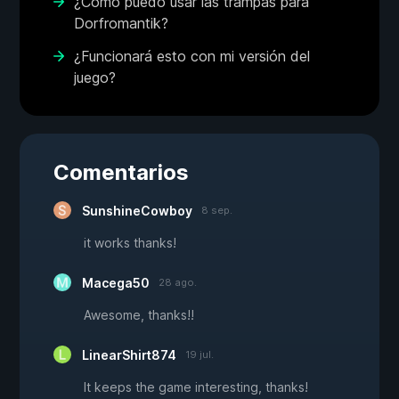
¿Cómo puedo usar las trampas para
Dorfromantik?
¿Funcionará esto con mi versión del
juego?
Comentarios
SunshineCowboy
8 sep.
it works thanks!
Macega50
28 ago.
Awesome, thanks!!
LinearShirt874
19 jul.
It keeps the game interesting, thanks!