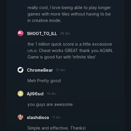
really cool, I love being able to play longer
games with more tiles without having to be
in creative mode.
SHOOT_TO_ILL
26 dic.
the 1 million quick score is a little excessive
i.m.o. Cheat works GREAT thank you AGAIN.
Game is good fun with 'infinite tiles'
ChromeBear
21 dic.
Meh Pretty good
Ajl96scl
19 dic.
you guys are awesome
slashdisco
11 dic.
Simple and effective. Thanks!