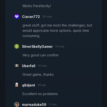
Works Perefectly!
Ciaran772
28 may.
great stuff. got me most the challenges, but
would appriciate more options. quick time
consuming
SilverSkellyGamer
14 may.
Very good can confirm
Uberfall
14 may.
Great game, thanks
q8djent
29 abr.
Excellent no problems
marmaduke59
11 mar.