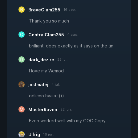
BraveClam255
16 sep.
Thank you so much
CentralClam255
4 ago.
brilliant, does exactly as it says on the tin
dark_dezire
23 jul.
I love my Wemod
jostmatej
4 jul.
odlicno hvala :)))
MasterRaven
22 jun.
Even worked well with my GOG Copy
Ulfrig
16 jun.