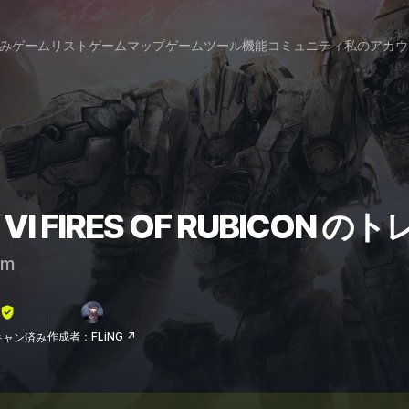
み
ゲームリスト
ゲームマップ
ゲームツール
機能
コミュニティ
私のアカウ
 VI FIRES OF RUBICO
am
作成者：FLiNG ↗
lスキャン済み