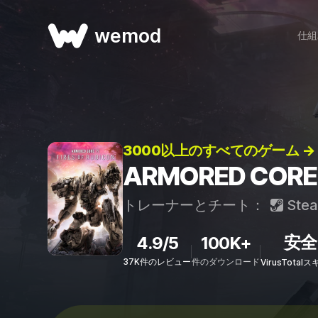
wemod
仕組
3000以上のすべてのゲーム →
ARMORED CORE
トレーナーとチート：
Ste
安全
4.9/5
100K+
37K件のレビュー
件のダウンロード
VirusTota