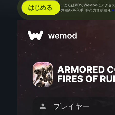
...または
PC
でWeModにアクセ
はじめる
無限APを入手, 持久力無制限 &
そ