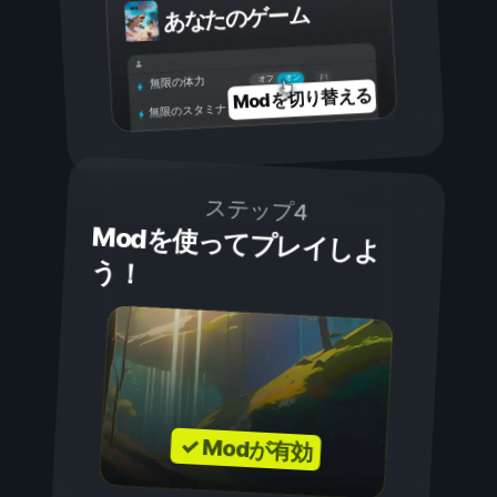
あなたのゲーム
オン
オフ
無限の体力
Modを切り替える
無限のスタミナ
ステップ4
Modを使ってプレイしよ
う！
✓ Modが有効