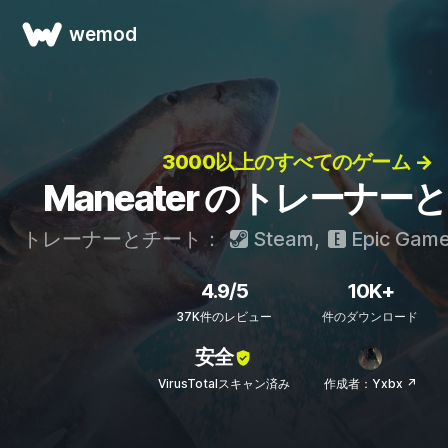
wemod
3000以上のすべてのゲーム →
Maneater のトレーナー
トレーナーとチート：
Steam
,
Epic Gam
4.9/5
10K+
37K件のレビュー
件のダウンロード
安全
VirusTotalスキャン済み
作成者：Yxbx ↗