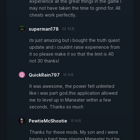
experience all the great things in the game I
may not have taken the time to grind for. All
cheats work perfectly.
superman178
22 10月
its just amazing but i bought the truth quest
update and i couldnt raise experience from
it so please make it so that the limit is 40
not 30 thanks!
QuickRain797
16 9月
It was awesome, the power felt unlimited
like i was part god.this application allowed
me to level up in Maneater within a few
seconds. Thanks so much
PewtieMcShootie
10 8月
Thanks for these mods. My son and i were
having a hard time playing Maneater but he