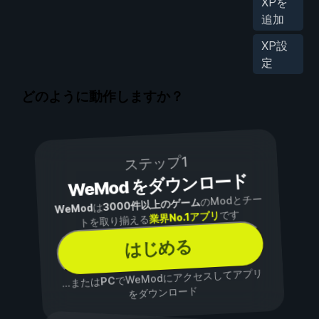
XPを
追加
XP設
定
どのように動作しますか？
ステップ1
WeMod をダウンロード
のModとチー
3000件以上のゲーム
は
WeMod
です
業界No.1アプリ
トを取り揃える
はじめる
でWeModにアクセスしてアプリ
PC
...または
をダウンロード