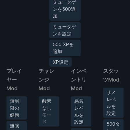
ミュータゲ
ンを500追
加
ミュータゲ
ンを設定
500 XPを
追加
XP設定
プレイ
チャレ
インベ
スタッ
ヤー
ンジ
ントリ
ツMod
Mod
Mod
Mod
サメ
レベ
無制
酸素
悪名
ルを
限の
なし
レベ
設定
健康
モー
ルを
ド
設定
500タ
無限