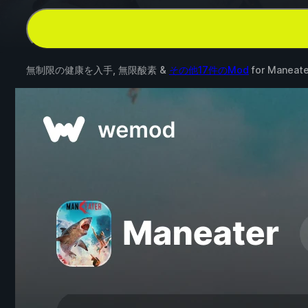
無制限の健康を入手, 無限酸素 &
その他17件のMod
for
Maneate