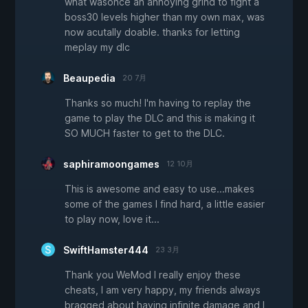
what wasonce an annoying grind to fight a
boss30 levels higher than my own max, was
now acutally doable. thanks for letting
meplay my dlc
Beaupedia
20 7月
Thanks so much! I'm having to replay the
game to play the DLC and this is making it
SO MUCH faster to get to the DLC.
saphiramoongames
12 10月
This is awesome and easy to use...makes
some of the games I find hard, a little easier
to play now, love it...
SwiftHamster444
23 3月
Thank you WeMod I really enjoy these
cheats, I am very happy, my friends always
bragged about having infinite damage and I