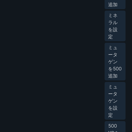
追加
ミネ
ラル
を設
定
ミュ
ータ
ゲン
を500
追加
ミュ
ータ
ゲン
を設
定
500