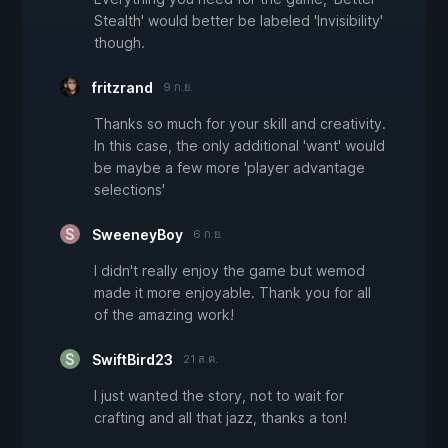
Stealth' would better be labeled 'Invisibility'
though.
fritzrand
9 ก.ย.
Thanks so much for your skill and creativity.
In this case, the only additional 'want' would
be maybe a few more 'player advantage
selections'
SweeneyBoy
6 ก.ย.
I didn't really enjoy the game but wemod
made it more enjoyable. Thank you for all
of the amazing work!
SwiftBird23
21 ส.ค.
I just wanted the story, not to wait for
crafting and all that jazz, thanks a ton!