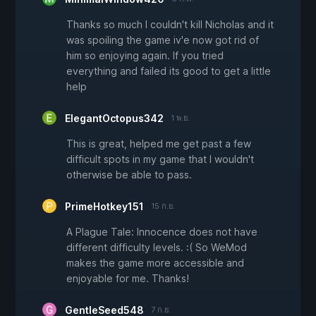
Thanks so much I couldn't kill Nicholas and it
was spoiling the game iv'e now got rid of
him so enjoying again. If you tried
everything and failed its good to get a little
help
ElegantOctopus342
1 พ.ย.
This is great, helped me get past a few
difficult spots in my game that I wouldn't
otherwise be able to pass.
PrimeHotkey151
15 ก.ย.
A Plague Tale: Innocence does not have
different difficulty levels. :( So WeMod
makes the game more accessible and
enjoyable for me. Thanks!
GentleSeed548
7 ก.ย.