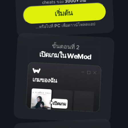
3000+ เกม
cheats ของ
เริ่มต้น
เพื่อดาวน์โหลดแอป
PC
...หรือไปที่
ขั้นตอนที่ 2
เปิดเกมใน WeMod
เกมของฉัน
เปิดเกม