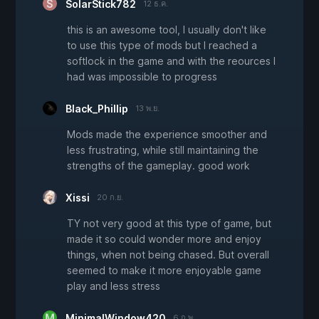
SolarStick782
12 ธ.ค.
this is an awesome tool, I usually don't like
to use this type of mods but I reached a
softlock in the game and with the reources I
had was impossible to progress
Black_Phillip
13 พ.ย.
Mods made the experience smoother and
less frustrating, while still maintaining the
strengths of the gameplay. good work
Xissi
20 ก.ย.
TY not very good at this type of game, but
made it so could wonder more and enjoy
things, when not being chased. But overall
seemed to make it more enjoyable game
play and less stress
MinimalWindow420
6 ก.พ.