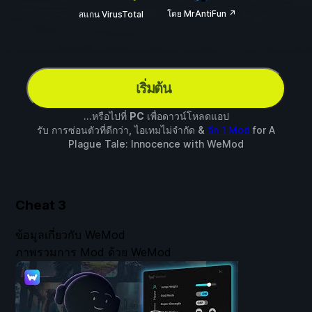
โดย MrAntiFun ↗
สแกน VirusTotal
เริ่มต้น
...หรือไปที่
PC
เพื่อดาวน์โหลดแอป
รับ การซ่อนตัวที่ดีกว่า, ไอเทมไม่จำกัด &
อีก 1 Mod
for
A
Plague Tale: Innocence
with
WeMod
Cheat
3
ข้อมูลเกี่ยวกับ WeMod
ภาพรวมการ Mod ด้วย WeMod