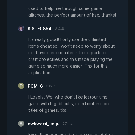
used to help me through some game
glitches, the perfect amount of hax. thanks!
KISTE0854
6 เม.ย.
It's really good! I only use the unlimited
items cheat so I won't need to worry about
not having enough items to upgrade or
craft projectiles and this made playing the
game so much more easier! Thx for this
application!
PCM-G
2 เม.ย.
I Lovely. We, who don't like lostour time
game with big dificults, need mutch more
titles of games. tks
awkward_kaiju
27 ก.ย.
Everything you need for the game, 'Better