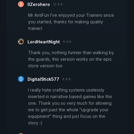
IIZerohero
12 ส.ค.
Mr AntiFun I've enjoyed your Trainers since
you started, thanks for making quality
trainer!
LordHeartNight
8 ส.ค.
Thank you, nothing funnier than walking by
the guards, this version works on the epic
store version too
DigitalStick577
8 ส.ค.
I really hate crafting systems uselessly
inserted in narrative based games like this
one. Thank you so very much for allowing
me to get past the whole "upgrade your
equipment" thing and just focus on the
story :)