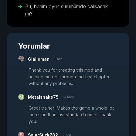
Bu, benim oyun sürümümde çalışacak
mı?
Yorumlar
Gialloman
3 Haz
Thank you for creating this mod and
helping me get through the first chapter
without any problems.
Metalsnake75
30 May
Great trainer! Makes the game a whole lot
more fun than just standard game. Thank
you!
SolarStick782
12 Ara