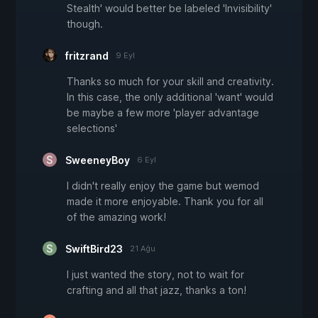
Stealth' would better be labeled 'Invisibility'
though.
fritzrand
9 Eyl
Thanks so much for your skill and creativity.
In this case, the only additional 'want' would
be maybe a few more 'player advantage
selections'
SweeneyBoy
6 Eyl
I didn't really enjoy the game but wemod
made it more enjoyable. Thank you for all
of the amazing work!
SwiftBird23
21 Ağu
I just wanted the story, not to wait for
crafting and all that jazz, thanks a ton!