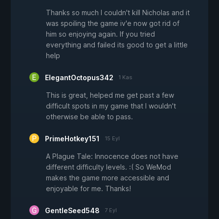
Thanks so much I couldn't kill Nicholas and it
was spoiling the game iv'e now got rid of
him so enjoying again. If you tried
everything and failed its good to get a little
help
ElegantOctopus342
1 Kas
This is great, helped me get past a few
difficult spots in my game that I wouldn't
otherwise be able to pass.
PrimeHotkey151
15 Eyl
A Plague Tale: Innocence does not have
different difficulty levels. :( So WeMod
makes the game more accessible and
enjoyable for me. Thanks!
GentleSeed548
7 Eyl