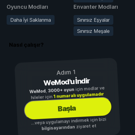
Oyuncu Modları
Envanter Modları
Daha İyi Saklanma
Sınırsız Eşyalar
Sınırsız Meşale
Nasıl çalışır?
Adım 1
WeMod'u İndir
için modlar ve
3000+ oyun
,
WeMod
1 numaralı uygulamadır
hileler için
Başla
...veya uygulamayı indirmek için bizi
ziyaret et
bilgisayarından