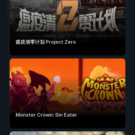
瘟疫清零计划 Project Zero
Monster Crown: Sin Eater