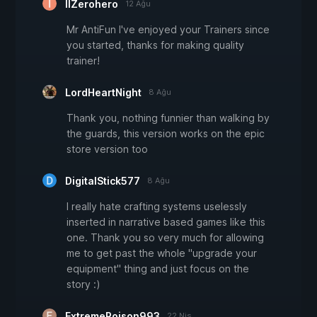
IIZerohero
12 Ağu
Mr AntiFun I've enjoyed your Trainers since
you started, thanks for making quality
trainer!
LordHeartNight
8 Ağu
Thank you, nothing funnier than walking by
the guards, this version works on the epic
store version too
DigitalStick577
8 Ağu
I really hate crafting systems uselessly
inserted in narrative based games like this
one. Thank you so very much for allowing
me to get past the whole "upgrade your
equipment" thing and just focus on the
story :)
ExtremePoison993
22 Nis