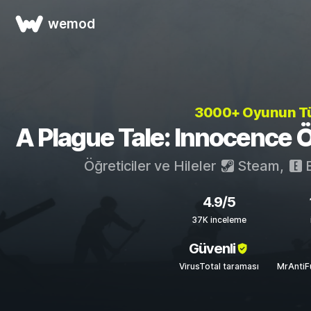
wemod
3000+ Oyunun 
A Plague Tale: Innocence Öğr
Öğreticiler ve Hileler
Steam
,
E
4.9/5
37K inceleme
Güvenli
VirusTotal taraması
MrAntiF