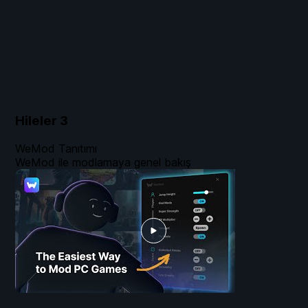
Hileler
3
WeMod Tanıtımı
WeMod ile modlamaya genel bakış