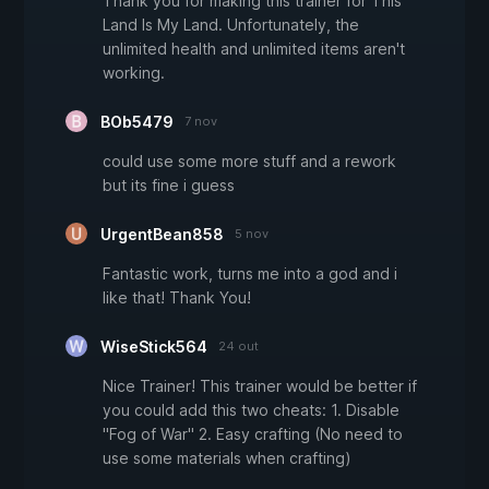
Thank you for making this trainer for This
Land Is My Land. Unfortunately, the
unlimited health and unlimited items aren't
working.
BOb5479
7 nov
could use some more stuff and a rework
but its fine i guess
UrgentBean858
5 nov
Fantastic work, turns me into a god and i
like that! Thank You!
WiseStick564
24 out
Nice Trainer! This trainer would be better if
you could add this two cheats: 1. Disable
"Fog of War" 2. Easy crafting (No need to
use some materials when crafting)