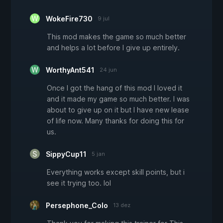
WokeFire730
9 jul
This mod makes the game so much better
and helps a lot before I give up entirely.
WorthyAnt541
24 jun
Once I got the hang of this mod I loved it
and it made my game so much better. I was
about to give up on it but I have new lease
of life now. Many thanks for doing this for
us.
SippyCup11
5 jan
Everything works except skill points, but i
see it trying too. lol
Persephone_Colo
13 dez