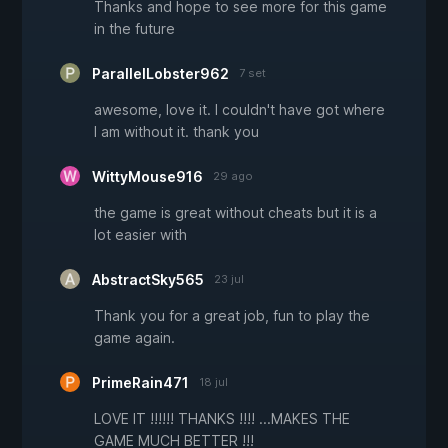
Thanks and hope to see more for this game
in the future
ParallelLobster962
7 set
awesome, love it. I couldn't have got where
I am without it. thank you
WittyMouse916
29 ago
the game is great without cheats but it is a
lot easier with
AbstractSky565
23 jul
Thank you for a great job, fun to play the
game again.
PrimeRain471
18 jul
LOVE IT !!!!!! THANKS !!!! ...MAKES THE
GAME MUCH BETTER !!!