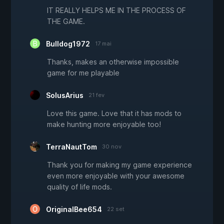
IT REALLY HELPS ME IN THE PROCESS OF
THE GAME.
Bulldog1972
17 mai
Thanks, makes an otherwise impossible
game for me playable
SolusArius
21 fev
Love this game. Love that it has mods to
make hunting more enjoyable too!
TerraNautTom
30 nov
Thank you for making my game experience
even more enjoyable with your awesome
quality of life mods.
OriginalBee654
22 set