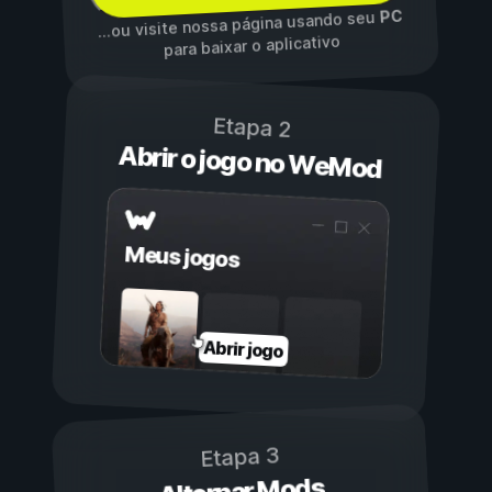
PC
...ou visite nossa página usando seu
para baixar o aplicativo
Etapa 2
Abrir o jogo no WeMod
Meus jogos
Abrir jogo
Etapa 3