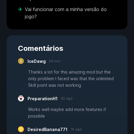
Vai funcionar com a minha versão do
jogo?
Comentários
IceDawg
24 nov
Thanks a lot for this amazing mod but the
only problem I faced was that the unlimited
Skill point was not working
PreparationH1
30 ago
Works well maybe add more features if
possible
DesiredBanana771
16 ago