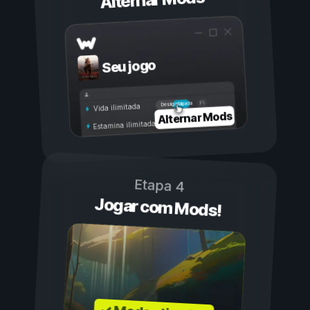
Alternar Mods
Seu jogo
Ligada
Desligada
Vida ilimitada
Alternar Mods
Estamina ilimitada
Etapa 4
Jogar com Mods!