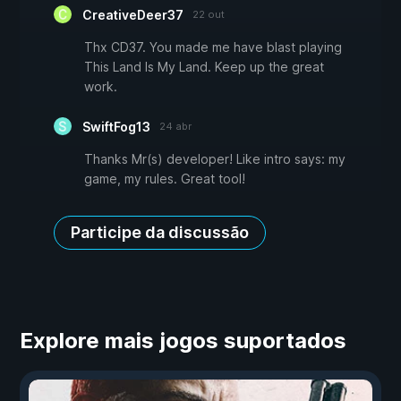
CreativeDeer37
22 out
Thx CD37. You made me have blast playing
This Land Is My Land. Keep up the great
work.
SwiftFog13
24 abr
Thanks Mr(s) developer! Like intro says: my
game, my rules. Great tool!
Participe da discussão
Explore mais jogos suportados