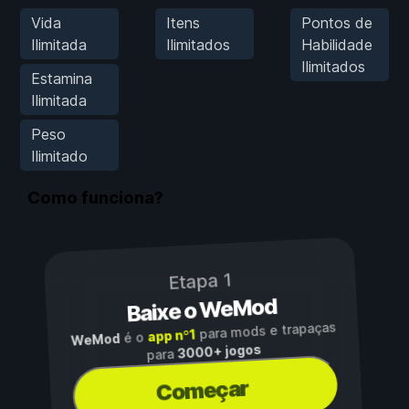
Vida
Itens
Pontos de
Ilimitada
Ilimitados
Habilidade
Ilimitados
Estamina
Ilimitada
Peso
Ilimitado
Como funciona?
Etapa 1
Baixe o WeMod
para mods e trapaças
app nº1
é o
WeMod
3000+ jogos
para
Começar