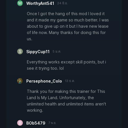
WorthyAnt541
24 มิ.ย.
Once I got the hang of this mod I loved it
and it made my game so much better. I was
about to give up on it but I have new lease
of life now. Many thanks for doing this for
us.
SippyCup11
5 ม.ค.
Everything works except skill points, but i
see it trying too. lol
Persephone_Colo
13 ธ.ค.
Thank you for making this trainer for This
Land Is My Land. Unfortunately, the
unlimited health and unlimited items aren't
working.
BOb5479
7 พ.ย.