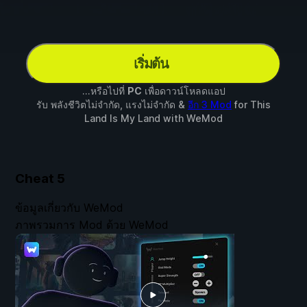
เริ่มต้น
...หรือไปที่
PC
เพื่อดาวน์โหลดแอป
รับ พลังชีวิตไม่จำกัด, แรงไม่จำกัด &
อีก 3 Mod
for
This
Land Is My Land
with
WeMod
Cheat
5
ข้อมูลเกี่ยวกับ WeMod
ภาพรวมการ Mod ด้วย WeMod