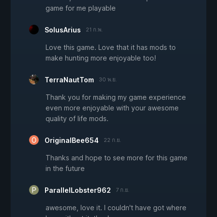
game for me playable
SolusArius
21 ก.พ.
Love this game. Love that it has mods to
make hunting more enjoyable too!
TerraNautTom
30 พ.ย.
Thank you for making my game experience
even more enjoyable with your awesome
quality of life mods.
OriginalBee654
22 ก.ย.
Thanks and hope to see more for this game
in the future
ParallelLobster962
7 ก.ย.
awesome, love it. I couldn't have got where