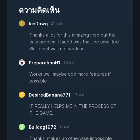
ความคิดเห็น
IceDawg
24 พ.ย.
Thanks a lot for this amazing mod but the
only problem I faced was that the unlimited
Skill point was not working
PreparationH1
30 ส.ค.
Works well maybe add more features if
possible
DesiredBanana771
16 ส.ค.
IT REALLY HELPS ME IN THE PROCESS OF
THE GAME.
Bulldog1972
17 พ.ค.
Thanks, makes an otherwise impossible