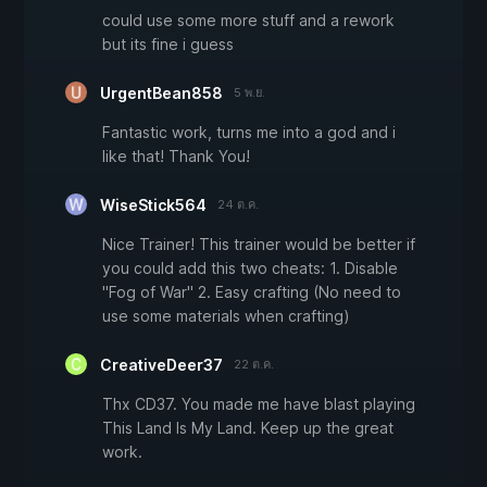
could use some more stuff and a rework
but its fine i guess
UrgentBean858
5 พ.ย.
Fantastic work, turns me into a god and i
like that! Thank You!
WiseStick564
24 ต.ค.
Nice Trainer! This trainer would be better if
you could add this two cheats: 1. Disable
"Fog of War" 2. Easy crafting (No need to
use some materials when crafting)
CreativeDeer37
22 ต.ค.
Thx CD37. You made me have blast playing
This Land Is My Land. Keep up the great
work.