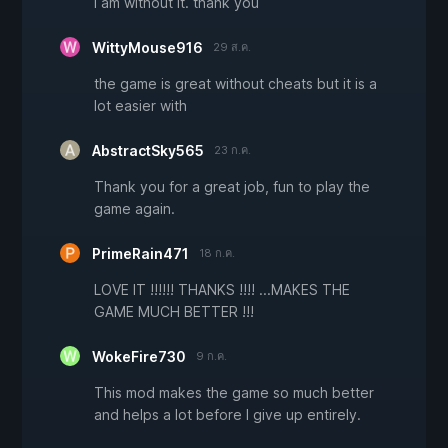
I am without it. thank you
WittyMouse916
29 ส.ค.
the game is great without cheats but it is a
lot easier with
AbstractSky565
23 ก.ค.
Thank you for a great job, fun to play the
game again.
PrimeRain471
18 ก.ค.
LOVE IT !!!!!! THANKS !!!! ...MAKES THE
GAME MUCH BETTER !!!
WokeFire730
9 ก.ค.
This mod makes the game so much better
and helps a lot before I give up entirely.