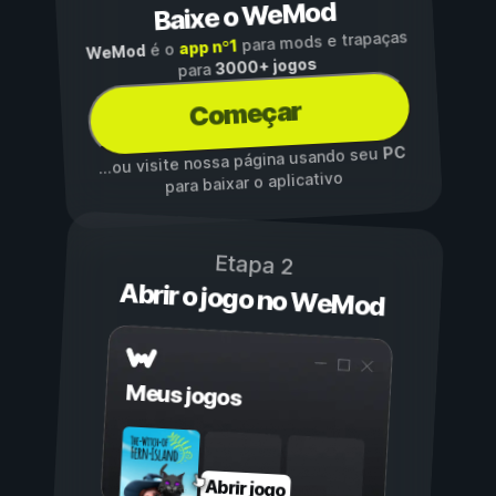
Baixe o WeMod
para mods e trapaças
app nº1
é o
WeMod
3000+ jogos
para
Começar
PC
...ou visite nossa página usando seu
para baixar o aplicativo
Etapa 2
Abrir o jogo no WeMod
Meus jogos
Abrir jogo