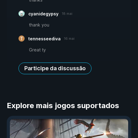
cyanidegypsy
18 mai
thank you
tennesseediva
16 mai
Great ty
Participe da discussão
Explore mais jogos suportados