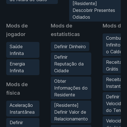
[Residente]
Descobrir Presentes
Odiados
Mods de
Mods de
Mods de 
jogador
estatísticas
Combustív
Infinito p
Saúde
Definir Dinheiro
o Caldeir
Infinita
Definir
Receitas
Energia
Reputação da
Grátis
Infinita
Cidade
Receitas
Obter
Mods de
Instantân
Informações do
física
Residente
Definir
Velocidad
Aceleração
[Residente]
do Temp
Instantânea
Definir Valor de
Relacionamento
Velocidad
Definir