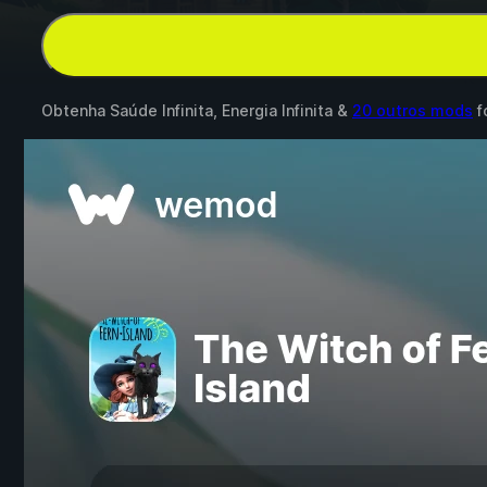
Obtenha Saúde Infinita, Energia Infinita &
20 outros mods
f