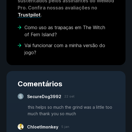
sustentados pelos assinantes do WeMod
Pro. Confira nossas avaliações no
Trustpilot
.
Como uso as trapaças em The Witch
of Fern Island?
Vai funcionar com a minha versão do
jogo?
Comentários
SecureDog3992
22 set
this helps so much the grind was a little too
much thank you so much
Chloetlmonkey
5 jan