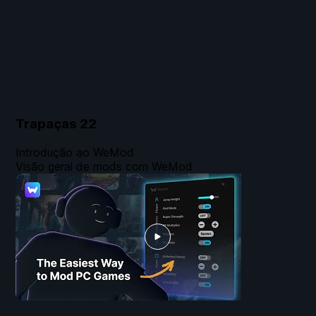
Trapaças
22
Introdução ao WeMod
Visão geral de mods com WeMod