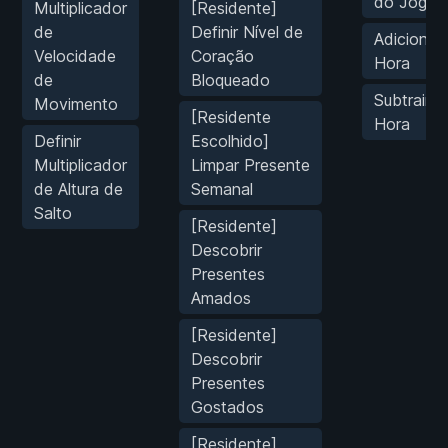
do Jogo
Multiplicador
[Residente]
de
Definir Nível de
Adicionar 
Velocidade
Coração
Hora
de
Bloqueado
Subtrair 
Movimento
[Residente
Hora
Definir
Escolhido]
Multiplicador
Limpar Presente
de Altura de
Semanal
Salto
[Residente]
Descobrir
Presentes
Amados
[Residente]
Descobrir
Presentes
Gostados
[Residente]