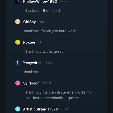
PhillowWillow1992
3 mar
Thanks for the help :)
ChiSay
13 jan
thank you for all you hard work
Roxiee
21 out
Thank you works great
Xexywitch
12 out
thank you
Sylrisson
29 set
Thank you for the infinite energy; it's my
least favorite mechanic in games.
ArtisticStranger379
25 set