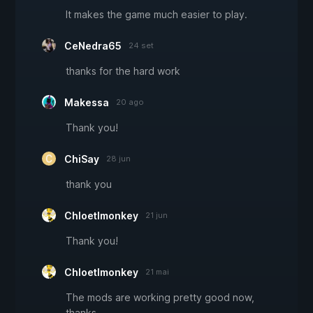
It makes the game much easier to play.
CeNedra65
24 set
thanks for the hard work
Makessa
20 ago
Thank you!
ChiSay
28 jun
thank you
Chloetlmonkey
21 jun
Thank you!
Chloetlmonkey
21 mai
The mods are working pretty good now,
thanks