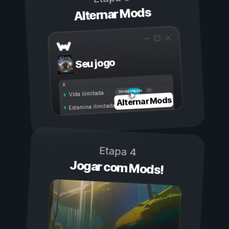
Alternar Mods
Seu jogo
Ligada
Desligada
Vida ilimitada
Alternar Mods
Estamina ilimitada
Etapa 4
Jogar com Mods!