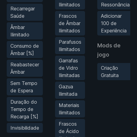
Ilimitados
Ressonância
Recarregar
Saúde
Frascos
Adicionar
de Âmbar
100 de
Âmbar
Ilimitados
Experiência
Ilimitado
Parafusos
Mods de
Consumo de
Ilimitados
Âmbar [%]
jogo
Garrafas
Reabastecer
de Vidro
Criação
Âmbar
Ilimitadas
Gratuita
Sem Tempo
Gazua
de Espera
Ilimitada
Duração do
Materiais
Tempo de
Ilimitados
Recarga [%]
Frascos
Invisibilidade
de Ácido