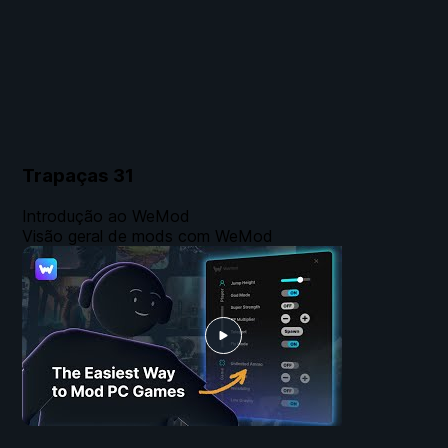
Trapaças
31
Introdução ao WeMod
Visão geral de mods com WeMod