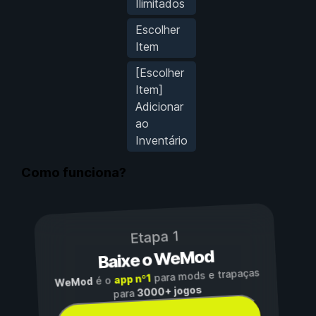
Ilimitados
Escolher
Item
[Escolher
Item]
Adicionar
ao
Inventário
Como funciona?
Etapa 1
Baixe o WeMod
para mods e trapaças
app nº1
é o
WeMod
3000+ jogos
para