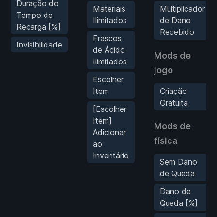
Duração do
Materiais
Multiplicador
Tempo de
Ilimitados
de Dano
Recarga [%]
Recebido
Frascos
Invisibilidade
de Ácido
Mods de
Ilimitados
jogo
Escolher
Item
Criação
Gratuita
[Escolher
Item]
Mods de
Adicionar
física
ao
Inventário
Sem Dano
de Queda
Dano de
Queda [%]