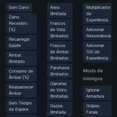
Sem Dano
Areia
Multiplicador
Ilimitada
de
Dano
Experiência
Recebido
Frascos
[%]
de Vida
Adicionar
Ilimitados
Ressonância
Recarregar
Saúde
Frascos
Adicionar
de Âmbar
100 de
Âmbar
Ilimitados
Experiência
Ilimitado
Parafusos
Mods de
Consumo de
Ilimitados
Âmbar [%]
inimigos
Garrafas
Reabastecer
de Vidro
Ignorar
Âmbar
Ilimitadas
Armadura
Sem Tempo
Gazua
Golpes
de Espera
Ilimitada
Fatais