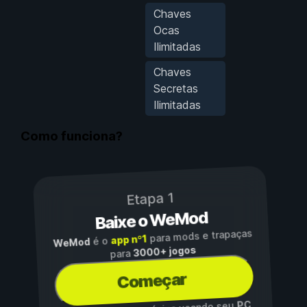
Chaves
Ocas
Ilimitadas
Chaves
Secretas
Ilimitadas
Como funciona?
Etapa 1
Baixe o WeMod
para mods e trapaças
app nº1
é o
WeMod
3000+ jogos
para
Começar
PC