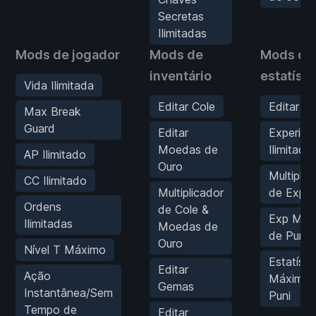
Secretas
Ilimitadas
Mods de jogador
Mods de
Mods de
inventário
estatísti
Vida Ilimitada
Editar Cole
Editar S
Max Break
Guard
Editar
Experiên
Moedas de
Ilimitada
AP Ilimitado
Ouro
Multiplic
CC Ilimitado
Multiplicador
de Exp
Ordens
de Cole &
Exp Máx
Ilimitadas
Moedas de
de Puni
Ouro
Nível T Máximo
Estatísti
Editar
Ação
Máximas
Gemas
Instantânea/Sem
Puni
Tempo de
Editar