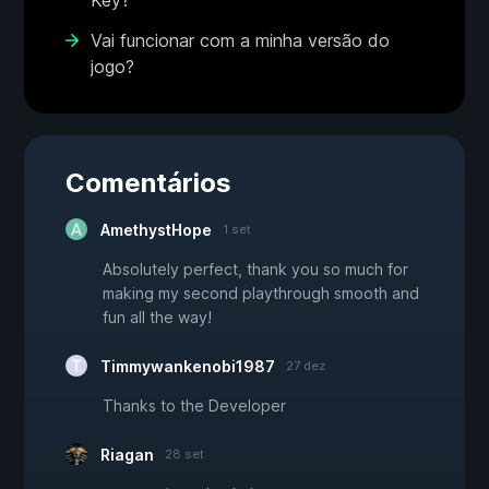
Key?
Vai funcionar com a minha versão do
jogo?
Comentários
AmethystHope
1 set
Absolutely perfect, thank you so much for
making my second playthrough smooth and
fun all the way!
Timmywankenobi1987
27 dez
Thanks to the Developer
Riagan
28 set