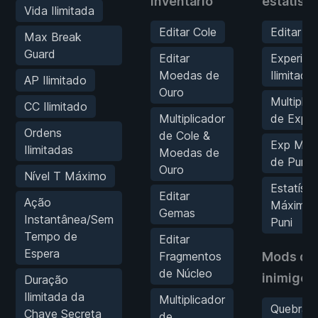
inventário
estatísti
Vida Ilimitada
Editar Cole
Editar S
Max Break
Guard
Editar
Experiên
Moedas de
Ilimitada
AP Ilimitado
Ouro
Multiplic
CC Ilimitado
Multiplicador
de Exp
Ordens
de Cole &
Exp Máx
Ilimitadas
Moedas de
de Puni
Ouro
Nível T Máximo
Estatísti
Editar
Ação
Máximas
Gemas
Instantânea/Sem
Puni
Tempo de
Editar
Espera
Fragmentos
Mods de
de Núcleo
inimigos
Duração
Ilimitada da
Multiplicador
Quebra 
Chave Secreta
de