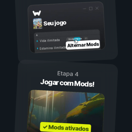
Seu jogo
Ligada
Desligada
Vida ilimitada
Alternar Mods
Estamina ilimitada
Etapa 4
Jogar com Mods!
✓ Mods ativados