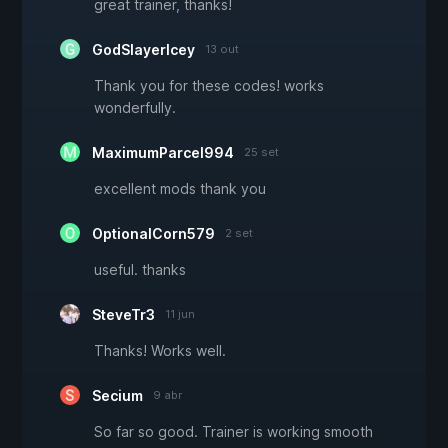
great trainer, thanks!
GodSlayerIcey
13 out
Thank you for these codes! works
wonderfully.
MaximumParcel994
25 set
excellent mods thank you
OptionalCorn579
2 set
useful. thanks
SteveTr3
11 jun
Thanks! Works well.
Secium
9 abr
So far so good. Trainer is working smooth