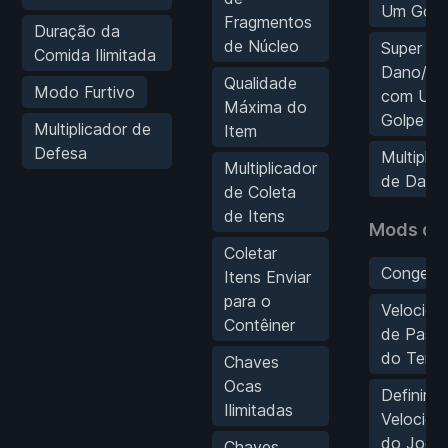
Um Golp
Fragmentos
Duração da
de Núcleo
Super
Comida Ilimitada
Dano/Mo
Qualidade
Modo Furtivo
com Um
Máxima do
Golpe
Multiplicador de
Item
Defesa
Multiplic
Multiplicador
de Dano
de Coleta
de Itens
Mods de
Coletar
Congelar
Itens Enviar
para o
Velocida
Contêiner
de Pass
do Temp
Chaves
Ocas
Definir
Ilimitadas
Velocida
do Jogo
Chaves